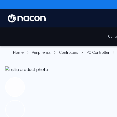
Contr
Home
Peripherals
Controllers
PC Controller
Skip
to
the
end
of
the
images
gallery