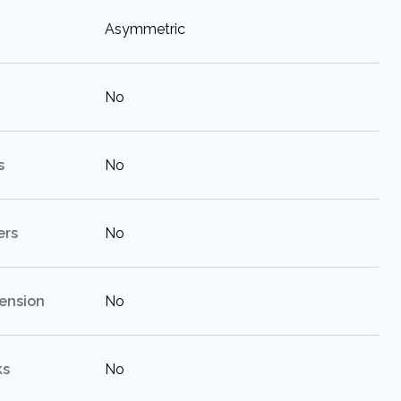
:
Asymmetric
:
No
:
s
No
:
ers
No
:
tension
No
:
ks
No