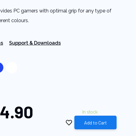
ovides PC gamers with optimal grip for any type of
erent colours.
ns
Support & Downloads
4.90
In stock
Add to Cart