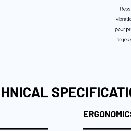
Ress
vibrati
pour pr
de jeu
HNICAL SPECIFICAT
ERGONOMIC