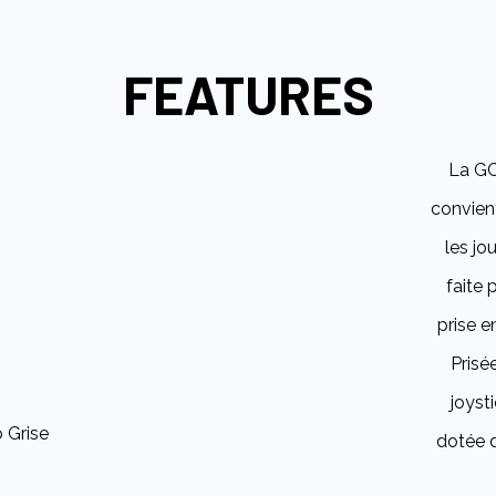
FEATURES
La GC
convient
les jo
faite 
prise 
Prisé
joyst
dotée d