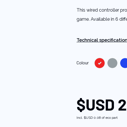
5
stars,
This wired controller pr
average
rating
game. Available in 6 diff
value.
Read
78
Reviews.
Same
Technical specificatio
page
link.
Colour
$USD 2
Incl.
$USD 0.08
of eco part