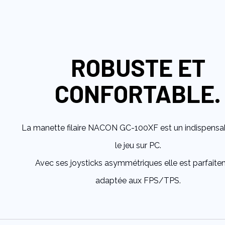
to
the
beginning
of
the
ROBUSTE ET
images
gallery
CONFORTABLE.
La manette filaire NACON GC-100XF est un indispensa
le jeu sur PC.
Avec ses joysticks asymmétriques elle est parfait
adaptée aux FPS/TPS.