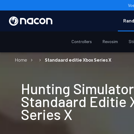
Voe
Rand
Controllers
Revosim
St
Home
Standaard editie Xbox Series X
Hunting Simulator
Standaard Editie
Series X