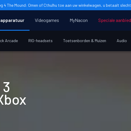
g 4 The Mound: Omen of Cthulhu toe aan uw winkelwagen, u betaalt slecht
apparatuur
Videogames
MyNacon
Speciale aanbie
ick Arcade
RIG-headsets
Toetsenborden & Muizen
Audio
 3
 Xbox