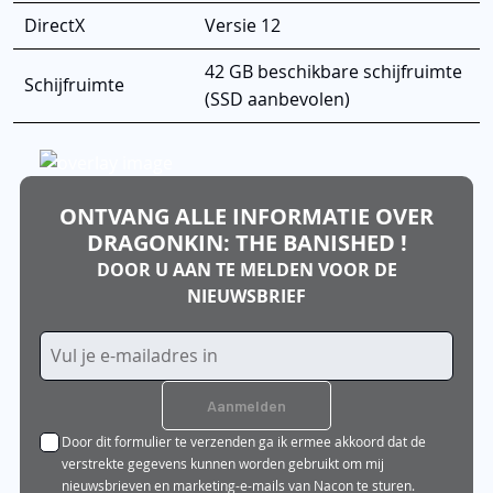
DirectX
Versie 12
42 GB beschikbare schijfruimte
Schijfruimte
(SSD aanbevolen)
ONTVANG ALLE INFORMATIE OVER
DRAGONKIN: THE BANISHED !
DOOR U AAN TE MELDEN VOOR DE
NIEUWSBRIEF
Abonneer
u
op
Aanmelden
onze
Door dit formulier te verzenden ga ik ermee akkoord dat de
nieuwsbrief
verstrekte gegevens kunnen worden gebruikt om mij
nieuwsbrieven en marketing-e-mails van Nacon te sturen.