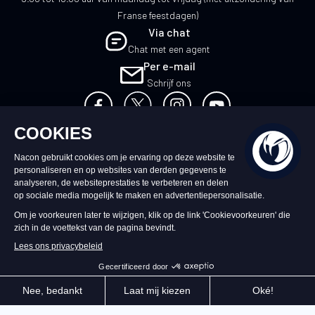
Franse feestdagen)
Via chat
Chat met een agent
Per e-mail
Schrijf ons
NL
©2026 – Nacon | NACON™ is een
geregistreerd handelsmerk. Alle rechten
voorbehouden.