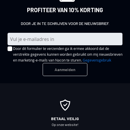
PROFITEER VAN 10% KORTING
DOOR JE IN TE SCHRIJVEN VOOR DE NIEUWSBRIEF.
A
b
Door dit formulier te verzenden ga ik ermee akkoord dat de
o
verstrekte gegevens kunnen worden gebruikt om mij nieuwsbrieven
n
en marketing-e-mails van Nacon te sturen.
Gegevensgebruik
n
Aanmelden
e
e
r
u
o
p
o
BETAAL VEILIG
n
Op onze website!