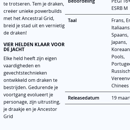
Beoordeling
PEGI 16+
te trotseren. Tem je draken,
ESRB M
creëer unieke powerbuilds
met het Ancestral Grid,
Taal
Frans, E
breid je stad uit en vernietig
Italiaans
de draken!
Spaans,
Japans,
VIER HELDEN KLAAR VOOR
DE JACHT
Koreaan
Pools,
Elke held heeft zijn eigen
Portuge
vaardigheden en
Russisch
gevechtstechnieken
Vereenv
ontwikkeld om draken te
Chinees
bestrijden. Gedurende je
voortgang evolueert je
Releasedatum
19 maar
personage, zijn uitrusting,
je draakje en je Ancestor
Grid