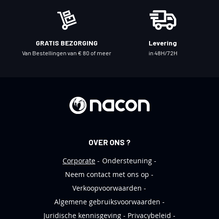
z
e
n
i
GRATIS BEZORGING
Levering
e
Van Bestellingen van € 80 of meer
in 48H/72H
u
w
s
b
r
i
e
OVER ONS ?
f
Corporate
Ondersteuning
Neem contact met ons op
Verkoopvoorwaarden
Algemene gebruiksvoorwaarden
Juridische kennisgeving
Privacybeleid