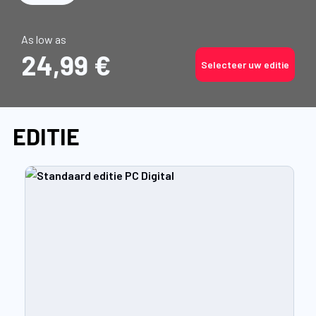
As low as
24,99 €
Selecteer uw editie
EDITIE