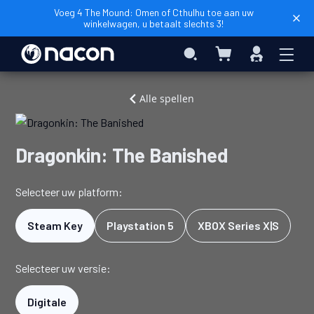
Voeg 4 The Mound: Omen of Cthulhu toe aan uw
winkelwagen, u betaalt slechts 3!
Winkelwagen
Search
Inloggen
Home
Videogames
Dragonkin:
Alle spellen
The
Banished
Dragonkin: The Banished
Selecteer uw platform:
Steam Key
Playstation 5
XBOX Series X|S
Selecteer uw versie:
Digitale