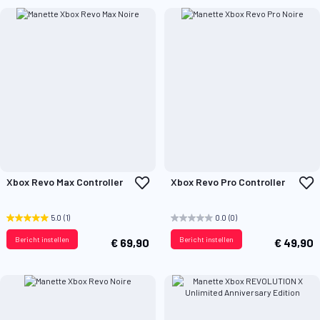
Voeg
V
Xbox Revo Max Controller
Xbox Revo Pro Controller
toe
t
aan
a
verlanglijst
v
5.0
(1)
0.0
(0)
Bericht instellen
Bericht instellen
€ 69,90
€ 49,90