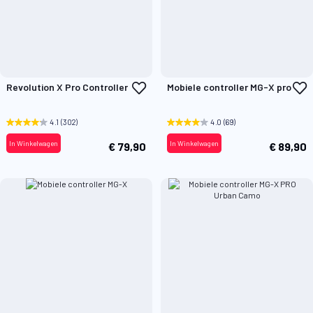
Voeg
V
Revolution X Pro Controller
Mobiele controller MG-X pro
toe
t
aan
a
verlanglijst
v
4.1
(302)
4.0
(69)
In Winkelwagen
In Winkelwagen
€ 79,90
€ 89,90