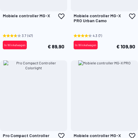
Voeg
V
Mobiele controller MG-X
Mobiele controller MG-X
toe
t
PRO Urban Camo
aan
a
verlanglijst
v
3.7
(47)
4.3
(7)
In Winkelwagen
In Winkelwagen
€ 89,90
€ 109,90
Voeg
V
Pro Compact Controller
Mobiele controller MG-X