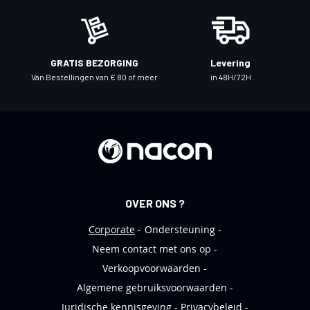
z
e
n
i
GRATIS BEZORGING
Levering
e
Van Bestellingen van € 80 of meer
in 48H/72H
u
w
s
b
r
i
e
OVER ONS ?
f
Corporate
Ondersteuning
Neem contact met ons op
Verkoopvoorwaarden
Algemene gebruiksvoorwaarden
Juridische kennisgeving
Privacybeleid