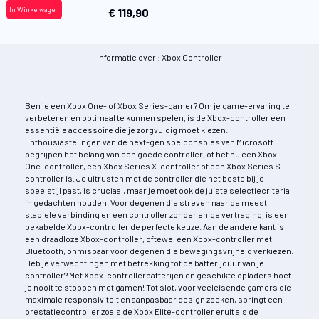
In Winkelwagen
€ 119,90
Informatie over : Xbox Controller
Ben je een Xbox One- of Xbox Series-gamer? Om je game-ervaring te
verbeteren en optimaal te kunnen spelen, is de Xbox-controller een
essentiële accessoire die je zorgvuldig moet kiezen.
Enthousiastelingen van de next-gen spelconsoles van Microsoft
begrijpen het belang van een goede controller, of het nu een Xbox
One-controller, een Xbox Series X-controller of een Xbox Series S-
controller is. Je uitrusten met de controller die het beste bij je
speelstijl past, is cruciaal, maar je moet ook de juiste selectiecriteria
in gedachten houden. Voor degenen die streven naar de meest
stabiele verbinding en een controller zonder enige vertraging, is een
bekabelde Xbox-controller de perfecte keuze. Aan de andere kant is
een draadloze Xbox-controller, oftewel een Xbox-controller met
Bluetooth, onmisbaar voor degenen die bewegingsvrijheid verkiezen.
Heb je verwachtingen met betrekking tot de batterijduur van je
controller? Met Xbox-controllerbatterijen en geschikte opladers hoef
je nooit te stoppen met gamen! Tot slot, voor veeleisende gamers die
maximale responsiviteit en aanpasbaar design zoeken, springt een
prestatiecontroller zoals de Xbox Elite-controller eruit als de