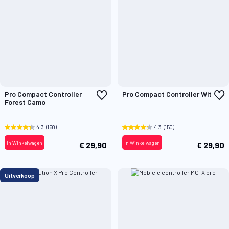
Voeg
V
Pro Compact Controller
Pro Compact Controller Wit
toe
t
Forest Camo
aan
a
verlanglijst
v
4.3
(150)
4.3
(150)
In Winkelwagen
In Winkelwagen
€ 29,90
€ 29,90
Uitverkoop