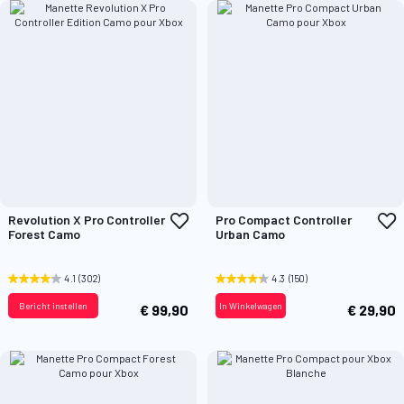
Voeg
V
Revolution X Pro Controller
Pro Compact Controller
toe
t
Forest Camo
Urban Camo
aan
a
verlanglijst
v
4.1
(302)
4.3
(150)
Bericht instellen
In Winkelwagen
€ 99,90
€ 29,90