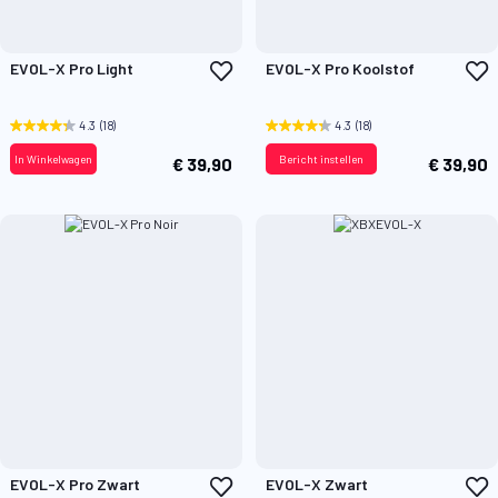
Voeg
V
EVOL-X Pro Light
EVOL-X Pro Koolstof
toe
t
aan
a
verlanglijst
v
4.3
(18)
4.3
(18)
In Winkelwagen
Bericht instellen
€ 39,90
€ 39,90
Voeg
V
EVOL-X Pro Zwart
EVOL-X Zwart