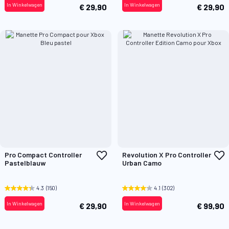
In Winkelwagen
In Winkelwagen
€ 29,90
€ 29,90
Voeg
V
Pro Compact Controller
Revolution X Pro Controller
toe
t
Pastelblauw
Urban Camo
aan
a
verlanglijst
v
4.3
(150)
4.1
(302)
In Winkelwagen
In Winkelwagen
€ 29,90
€ 99,90