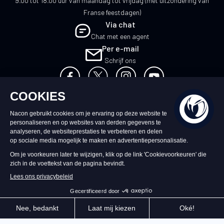
9.00 tot 18.00 uur van maandag tot vrijdag (met uitzondering van
Franse feestdagen)
Via chat
Chat met een agent
Per e-mail
Schrijf ons
NL
©2026 – Nacon | NACON™ is een
geregistreerd handelsmerk. Alle rechten
voorbehouden.