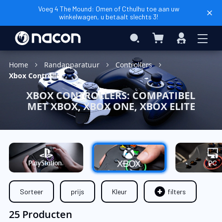
Voeg 4 The Mound: Omen of Cthulhu toe aan uw
winkelwagen, u betaalt slechts 3!
Winkelwagen
Search
Inloggen
Home
Randapparatuur
Controllers
Xbox Controller
XBOX CONTROLLERS: COMPATIBEL
MET XBOX, XBOX ONE, XBOX ELITE
Sorteer
prijs
Kleur
filters
25 Producten