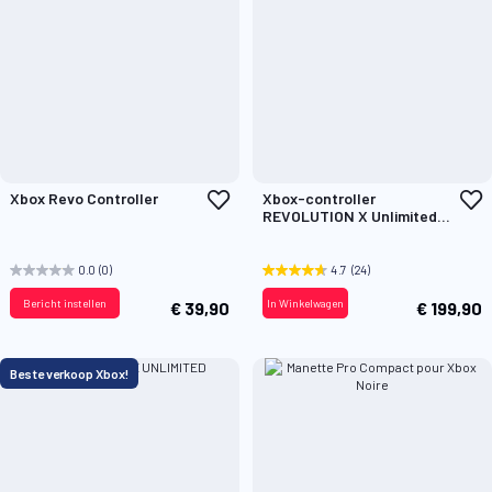
Voeg
V
Xbox Revo Controller
Xbox-controller
toe
t
REVOLUTION X Unlimited
aan
a
Anniversary Edition
verlanglijst
v
0.0
(0)
4.7
(24)
Bericht instellen
In Winkelwagen
€ 39,90
€ 199,90
Beste verkoop Xbox!