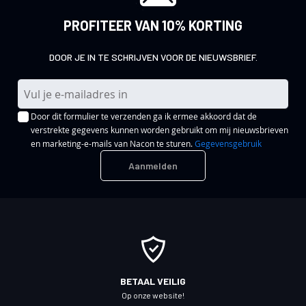
PROFITEER VAN 10% KORTING
DOOR JE IN TE SCHRIJVEN VOOR DE NIEUWSBRIEF.
A
b
Door dit formulier te verzenden ga ik ermee akkoord dat de
o
verstrekte gegevens kunnen worden gebruikt om mij nieuwsbrieven
n
en marketing-e-mails van Nacon te sturen.
Gegevensgebruik
n
Aanmelden
e
e
r
u
o
p
o
BETAAL VEILIG
n
Op onze website!