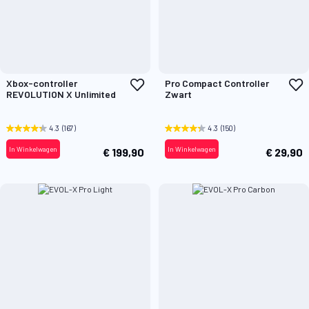
Voeg
V
Xbox-controller
Pro Compact Controller
toe
t
REVOLUTION X Unlimited
Zwart
aan
a
verlanglijst
v
4.3
(167)
4.3
(150)
In Winkelwagen
In Winkelwagen
€ 199,90
€ 29,90