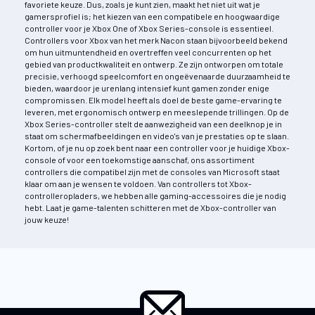
favoriete keuze. Dus, zoals je kunt zien, maakt het niet uit wat je
gamersprofiel is; het kiezen van een compatibele en hoogwaardige
controller voor je Xbox One of Xbox Series-console is essentieel.
Controllers voor Xbox van het merk Nacon staan bijvoorbeeld bekend
om hun uitmuntendheid en overtreffen veel concurrenten op het
gebied van productkwaliteit en ontwerp. Ze zijn ontworpen om totale
precisie, verhoogd speelcomfort en ongeëvenaarde duurzaamheid te
bieden, waardoor je urenlang intensief kunt gamen zonder enige
compromissen. Elk model heeft als doel de beste game-ervaring te
leveren, met ergonomisch ontwerp en meeslepende trillingen. Op de
Xbox Series-controller stelt de aanwezigheid van een deelknop je in
staat om schermafbeeldingen en video's van je prestaties op te slaan.
Kortom, of je nu op zoek bent naar een controller voor je huidige Xbox-
console of voor een toekomstige aanschaf, ons assortiment
controllers die compatibel zijn met de consoles van Microsoft staat
klaar om aan je wensen te voldoen. Van controllers tot Xbox-
controlleropladers, we hebben alle gaming-accessoires die je nodig
hebt. Laat je game-talenten schitteren met de Xbox-controller van
jouw keuze!