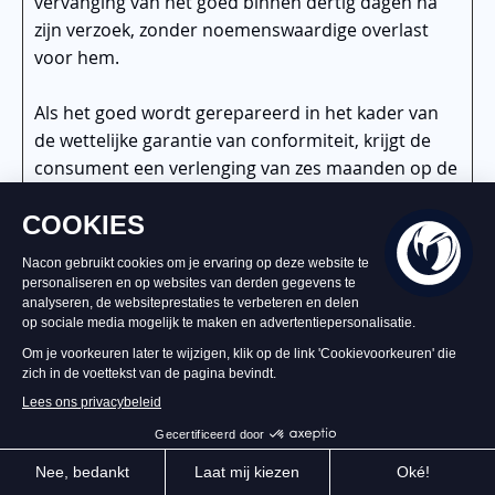
vervanging van het goed binnen dertig dagen na
zijn verzoek, zonder noemenswaardige overlast
voor hem.
Als het goed wordt gerepareerd in het kader van
de wettelijke garantie van conformiteit, krijgt de
consument een verlenging van zes maanden op de
oorspronkelijke garantie.
Als de consument om reparatie van het goed
vraagt, maar de verkoper vervanging oplegt, wordt
de wettelijke garantie van conformiteit vernieuwd
voor een periode van twee jaar vanaf de datum
van vervanging van het goed.
De consument kan een prijsvermindering krijgen
met behoud van het goed of de overeenkomst
beëindigen met volledige terugbetaling tegen