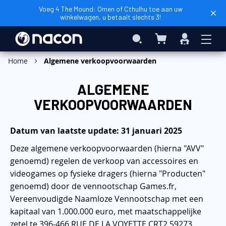
Voeg 4 The Mound: Omen of Cthulhu toe aan uw
winkelwagen, u betaalt slechts 3!
Winkelwagen
Search
Inloggen
Home
Algemene verkoopvoorwaarden
ALGEMENE
VERKOOPVOORWAARDEN
Datum van laatste update: 31 januari 2025
Deze algemene verkoopvoorwaarden (hierna "AVV"
genoemd) regelen de verkoop van accessoires en
videogames op fysieke dragers (hierna "Producten"
genoemd) door de vennootschap Games.fr,
Vereenvoudigde Naamloze Vennootschap met een
kapitaal van 1.000.000 euro, met maatschappelijke
zetel te 396-466 RUE DE LA VOYETTE CRT2 59273