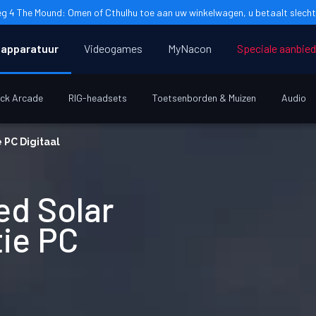
g 4 The Mound: Omen of Cthulhu toe aan uw winkelwagen, u betaalt slecht
apparatuur
Videogames
MyNacon
Speciale aanbie
ick Arcade
RIG-headsets
Toetsenborden & Muizen
Audio
 PC Digitaal
ed Solar
ie PC