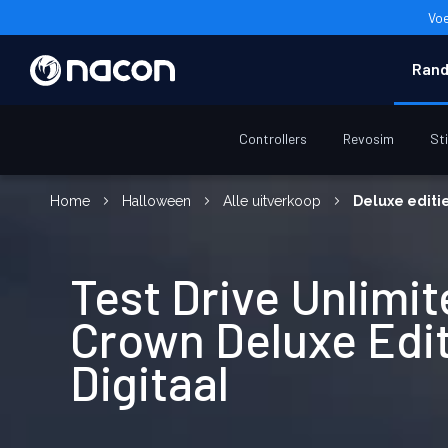
Voe
Rand
Controllers
Revosim
St
Home
Halloween
Alle uitverkoop
Deluxe editie
Test Drive Unlimit
Crown Deluxe Edit
Digitaal