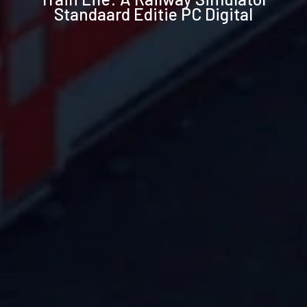
Standaard Editie PC Digital