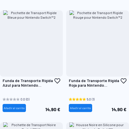
Añadir
A
Funda de Transporte Rígida
Funda de Transporte Rígida
a
a
Azul para Nintendo
Roja para Nintendo
la
l
Switch™2
Switch™2
Lista
L
de
d
0.0
(0)
5.0
(1)
Deseos
D
Añadir al carrito
Añadir al carrito
14,90 €
14,90 €