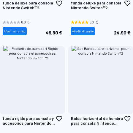
Añadir
A
funda deluxe para consola
funda deluxe para consola
a
a
Nintendo Switch™2
Nintendo Switch™2
la
l
Lista
L
de
d
0.0
(0)
5.0
(3)
Deseos
D
Añadir al carrito
Añadir al carrito
49,90 €
24,90 €
Añadir
A
funda rígido para consola y
Bolsa horizontal de hombro
a
a
accesorios para Nintendo
para consola Nintendo
la
l
Switch™2
Switch™2
Lista
L