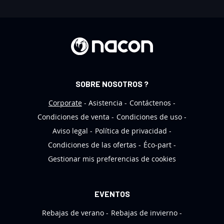
b
o
l
e
t
í
n
SOBRE NOSOTROS ?
d
e
Corporate
Asistencia
Contáctenos
n
Condiciones de venta
Condiciones de uso
o
Aviso legal
Política de privacidad
t
Condiciones de las ofertas
Éco-part
i
Gestionar mis preferencias de cookies
c
i
a
EVENTOS
s
Rebajas de verano
Rebajas de invierno
: