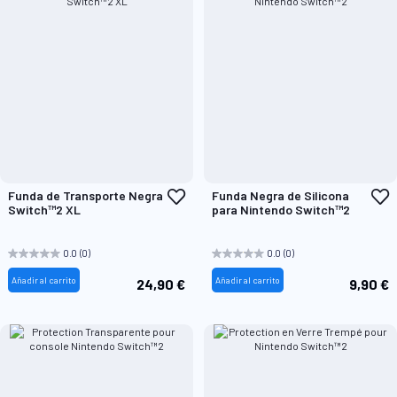
Añadir
A
Funda de Transporte Negra
Funda Negra de Silicona
a
a
Switch™2 XL
para Nintendo Switch™2
la
l
Lista
L
de
d
0.0
(0)
0.0
(0)
Deseos
D
Añadir al carrito
Añadir al carrito
24,90 €
9,90 €