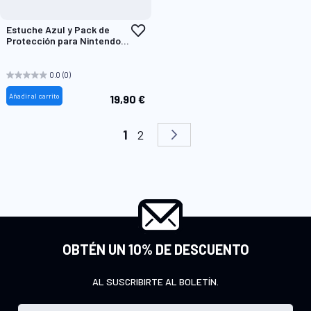
Añadir
Estuche Azul y Pack de
a
Protección para Nintendo
la
Switch™2
Lista
de
0.0
(0)
Deseos
Añadir al carrito
19,90 €
Página
Actualmente estás leyendo pági
Página
Página
Siguiente
1
2
OBTÉN UN 10% DE DESCUENTO
AL SUSCRIBIRTE AL BOLETÍN.