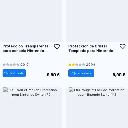
Añadir
A
Protección Transparente
Protección de Cristal
a
a
para consola Nintendo
Templado para Nintendo
la
l
Switch™2
Switch™2
Lista
L
de
d
0.0
(0)
2.0
(4)
Deseos
D
Añadir al carrito
Fijar una alerta
9,90 €
9,90 €