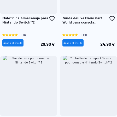
Añadir
A
Maletín de Almacenaje para
funda deluxe Mario Kart
a
a
Nintendo Switch™2
World para consola
la
l
Nintendo Switch™2
Lista
L
de
d
5.0
(6)
5.0
(11)
Deseos
D
Añadir al carrito
Añadir al carrito
29,90 €
24,90 €