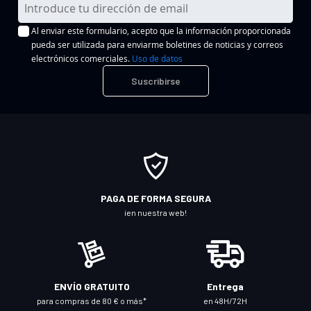
I
n
Al enviar este formulario, acepto que la información proporcionada
s
pueda ser utilizada para enviarme boletines de noticias y correos
c
electrónicos comerciales.
Uso de datos
r
Suscribirse
í
b
a
s
e
a
n
PAGA DE FORMA SEGURA
u
¡en nuestra web!
e
s
t
r
ENVÍO GRATUITO
Entrega
o
para compras de 80 € o más*
en 48H/72H