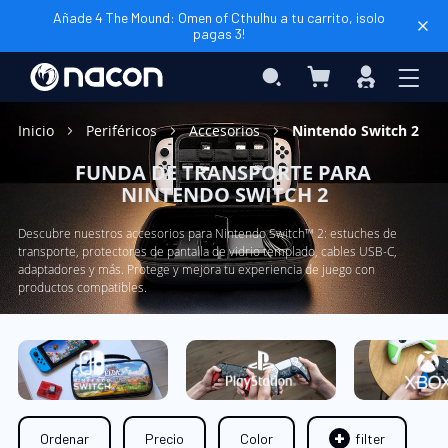
Añade 4 The Mound: Omen of Cthulhu a tu carrito, ¡solo
pagas 3!
Mi cesta
Search
Iniciar
sesión
Inicio
Periféricos
Accesorios
Nintendo Switch 2
FUNDA DE TRANSPORTE PARA
NINTENDO SWITCH 2
Descubre nuestros accesorios para Nintendo Switch™ 2: estuches de
transporte, protectores de pantalla de vidrio templado, cables USB-C,
adaptadores y más. Protege y mejora tu experiencia de juego con
productos compatibles.
Ordenar
Precio
Color
filter