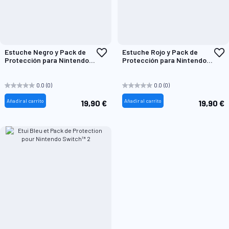
Añadir
A
Estuche Negro y Pack de
Estuche Rojo y Pack de
a
a
Protección para Nintendo
Protección para Nintendo
la
l
Switch™2
Switch™2
Lista
L
de
d
0.0
(0)
0.0
(0)
Deseos
D
Añadir al carrito
Añadir al carrito
19,90 €
19,90 €