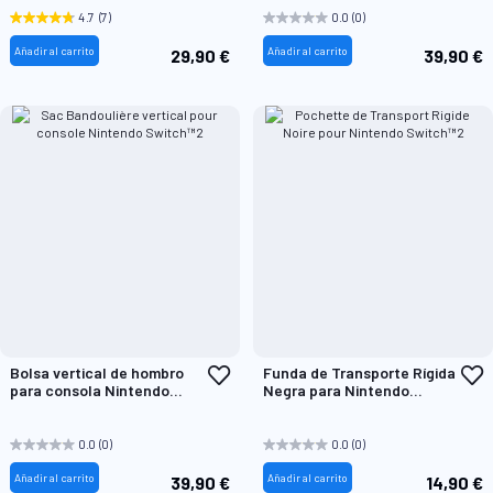
de
d
4.7
(7)
0.0
(0)
Deseos
D
Añadir al carrito
Añadir al carrito
29,90 €
39,90 €
Añadir
A
Bolsa vertical de hombro
Funda de Transporte Rígida
a
a
para consola Nintendo
Negra para Nintendo
la
l
Switch™2
Switch™2
Lista
L
de
d
0.0
(0)
0.0
(0)
Deseos
D
Añadir al carrito
Añadir al carrito
39,90 €
14,90 €