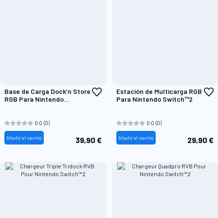
Añadir
A
Base de Carga Dock’n Store
Estación de Multicarga RGB
a
a
RGB Para Nintendo
Para Nintendo Switch™2
la
l
Switch™2
Lista
L
de
d
0.0
(0)
0.0
(0)
Deseos
D
Añadir al carrito
Añadir al carrito
39,90 €
29,90 €