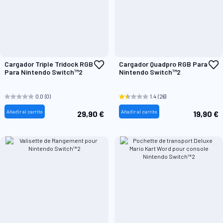
Añadir
A
Cargador Triple Tridock RGB
Cargador Quadpro RGB Para
a
a
Para Nintendo Switch™2
Nintendo Switch™2
la
l
Lista
L
de
d
0.0
(0)
1.4
(26)
Deseos
D
Añadir al carrito
Añadir al carrito
29,90 €
19,90 €