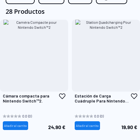
28 Productos
Añadir
A
Cámara compacta para
Estación de Carga
a
a
Nintendo Switch™2.
Cuádruple Para Nintendo
la
l
Switch™2
Lista
L
de
d
0.0
(0)
0.0
(0)
Deseos
D
Añadir al carrito
Añadir al carrito
24,90 €
19,90 €