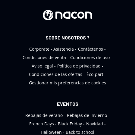
l
e
t
í
n
SOBRE NOSOTROS ?
d
e
Corporate
Asistencia
Contáctenos
n
Condiciones de venta
Condiciones de uso
o
Aviso legal
Política de privacidad
t
Condiciones de las ofertas
Éco-part
i
Gestionar mis preferencias de cookies
c
i
a
EVENTOS
s
Rebajas de verano
Rebajas de invierno
:
French Days
Black Friday
Navidad
Halloween
Back to school