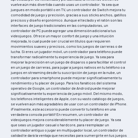
vuelve aún más divertida cuando usas un controlador. Ya sea que
juegues en modo portátil o en TV, un controlador de Switch mejora tu
comodidad de juego y precisión, gracias a sus sticks anchos, gatillos
precisos y diseño ergonómico. Aunque el teclado y el ratón son las
interfaces de juego tradicionales en las computadoras, un
controlador de PC puede agregar una dimensión adicional a tus
videojuegos. Ofrece un mayor confort de juego y una intuición
mejorada, lo cual puede ser crucial en títulos que requieren
movimientos suaves y precisos, como los juegos de carreras o de
lucha. Si eres un jugador móvil, un controlador para teléfono puede
transformar radicalmente tu experiencia de juego. Ya sea para
mejorar la precisión en un juego de disparos o para facilitar el control
en un juego de carreras, para jugar a juegos nativos en tu teléfono o a
juegos en streaming desde tu suscripción de juego en la nube, un
controlador para smartphone puede mejorar significativamente tu
rendimiento y tu placer de juego. Para los fanáticos del sistema
operativo de Google, un controlador de Android puede mejorar
significativamente tu experiencia de juego móvil. Del mismo modo,
los teléfonos inteligentes de Apple, con su vasto catálogo de juegos,
se vuelven aún más agradables de usar con un controlador de iPhone.
¡Finalmente, este accesorio puede convertir tu teléfono en una
verdadera consola portátil! En resumen, un controlador de
videojuegos mejora considerablemente tu placer de juego. Ya sea
que seas un jugador casual o hardcore, para reemplazar un
controlador antiguo o jugar en multijugador local, un controlador de
calidad te dará la ventaja que necesitas para sumergirte en tus juegos