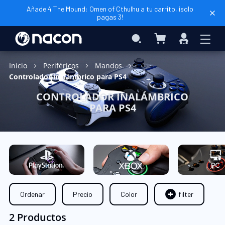
Añade 4 The Mound: Omen of Cthulhu a tu carrito, ¡solo
pagas 3!
Mi cesta
Search
Iniciar
sesión
Inicio
Periféricos
Mandos
Controlador inalámbrico para PS4
CONTROLADOR INALÁMBRICO
PARA PS4
Ordenar
Precio
Color
filter
2 Productos