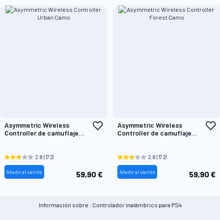
Añadir
A
Asymmetric Wireless
Asymmetric Wireless
a
a
Controller de camuflaje
Controller de camuflaje
la
l
forest
urban
Lista
L
de
d
2.8
(172)
2.8
(172)
Deseos
D
Añadir al carrito
Añadir al carrito
59,90 €
59,90 €
Información sobre : Controlador inalámbrico para PS4