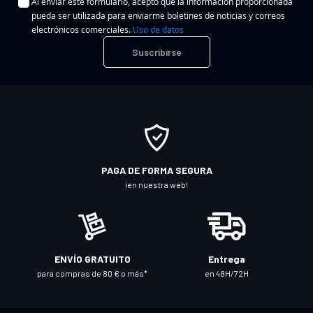
Al enviar este formulario, acepto que la información proporcionada
s
pueda ser utilizada para enviarme boletines de noticias y correos
c
electrónicos comerciales.
Uso de datos
r
Suscribirse
í
b
a
s
e
a
n
PAGA DE FORMA SEGURA
u
¡en nuestra web!
e
s
t
r
ENVÍO GRATUITO
Entrega
o
para compras de 80 € o más*
en 48H/72H
b
o