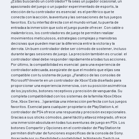
¿Estás buscando un controlador? Ya seas un jugador ocasional, un
apasionado del juego o un jugador experimentado de esports, la
elección de tu controlador es esencial: es el periférico que te
conecta con la acción, la aventura y las sensaciones de tus juegos
favoritos. Es tu interfaz directa con el mundo virtual, tu puerta de
entrada a la inmersión que solo el juego puede ofrecer. Con cable o
inalámbricos, los controladores de juego te permiten realizar
movimientos meticulosos, estrategias complejas y maniobras
decisivas que pueden marcar la diferencia entre la victoria y la
derrota. Un buen controlador debe ser cómodo de sostener, incluso
durante largas sesiones de juego. La precisión también es crucial: el
controlador ideal debe responder rápidamente a todas tus acciones.
Por último, la compatibilidad es esencial: para una experiencia de
controlador adecuada, asegúrate de que el modelo que elijas sea
compatible con tu sistema de juego. ¿Fanático de las consolas de
Microsoft? ¡Invierte en un controlador de Xbox! Está diseñado para
proporcionar una experiencia inmersiva, con su posición asimétrica
de los joysticks, botones receptivos y precisión de vanguardia. Su
completa compatibilidad con los sistemas de la familia Xbox (Xbox
One, Xbox Series...) garantiza una interacción perfecta con tus juegos
favoritos. Esencial para cualquier propietario de PlayStation 4, el
controlador de PS4 ofrece una respuesta y precisión excepcionales.
Gracias a sus sticks cómodos, panel táctil y altavoz integrado, ofrece
una inmersión absoluta en todas tus aventuras de juego en PS4. Los
botones Compartir y Opciones en el controlador de PlayStation te
permiten disfrutar de funciones específicas de la consola de Sony.
Apreciada por su flexibilidad y portabilidad, la Nintendo Switch se