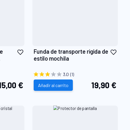
Añadir
Añadi
de
Funda de transporte rígida de
a
a
estilo mochila
la
la
Lista
Lista
3.0
(1)
de
de
15,00 €
19,90 €
Deseos
Añadir al carrito
Dese