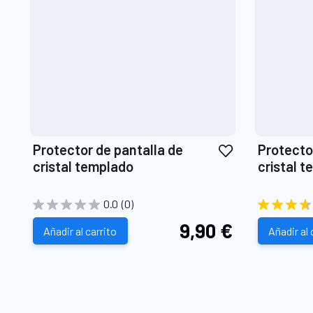
Añadir
Protector de pantalla de
Protecto
a
cristal templado
cristal 
la
GLASS
Lista
0.0
(0)
de
9,90 €
Añadir al carrito
Deseos
Añadir al 