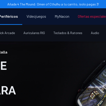
Añade 4 The Mound: Omen of Cthulhu a tu carrito, ¡solo pagas 3!
Periféricos
Videojuegos
MyNacon
Ofertas especiale
ick Arcade
Auriculares RIG
Teclados & Ratones
Audio
talla
ARA