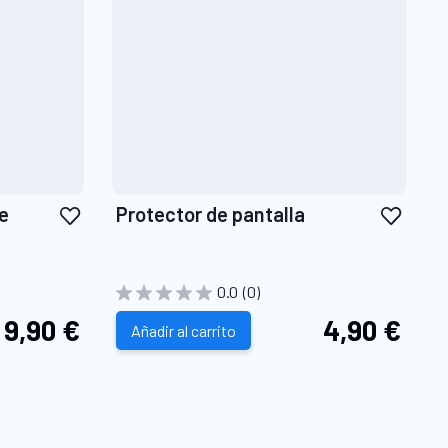
Añadir
Añadi
de
Protector de pantalla
a
a
la
la
Lista
Lista
0.0
(0)
de
de
9,90 €
4,90 €
Deseos
Añadir al carrito
Dese