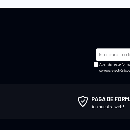
I
n
Al enviar este form
s
correos electrónico
c
r
í
b
PAGA DE FORM
a
¡en nuestra web!
s
e
a