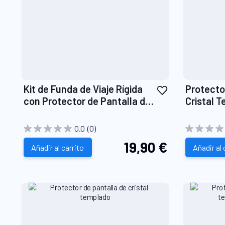
Añadir
Kit de Funda de Viaje Rígida
Protecto
a
con Protector de Pantalla de
Cristal 
la
Cristal Templado
Ultrarres
Lista
Antibact
0.0
(0)
de
19,90 €
Añadir al carrito
Deseos
Añadir al 