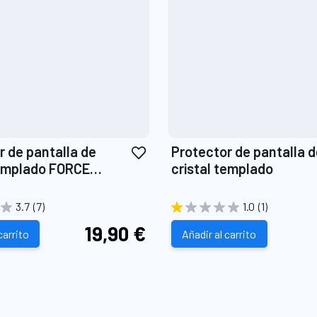
Añadir
r de pantalla de
Protector de pantalla 
a
templado FORCE
cristal templado
la
Lista
3.7
(7)
1.0
(1)
de
19,90 €
carrito
Deseos
Añadir al carrito