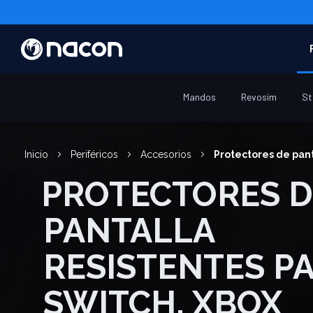
Mandos
Revosim
St
Inicio
Periféricos
Accesorios
Protectores de pan
PROTECTORES DE
PANTALLA
RESISTENTES P
SWITCH, XBOX