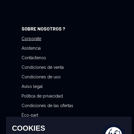
n
u
e
s
SOBRE NOSOTROS ?
t
r
Corporate
o
Asistencia
b
Contáctenos
o
Condiciones de venta
l
e
Condiciones de uso
t
Aviso legal
í
Política de privacidad
n
d
Condiciones de las ofertas
e
Éco-part
n
Gestionar mis preferencias de cookies
o