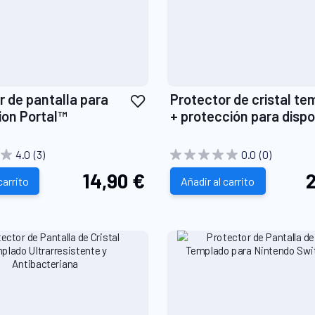
Añadir
r de pantalla para
Protector de cristal t
a
ion Portal™
+ protección para dispo
la
para PlayStation Porta
Lista
4.0
(3)
0.0
(0)
de
14,90 €
2
carrito
Deseos
Añadir al carrito