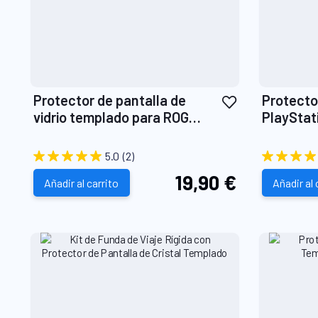
Añadir
Protector de pantalla de
Protecto
a
vidrio templado para ROG
PlayStat
la
Xbox Ally / Ally X
Lista
5.0
(2)
de
19,90 €
Añadir al carrito
Deseos
Añadir al 