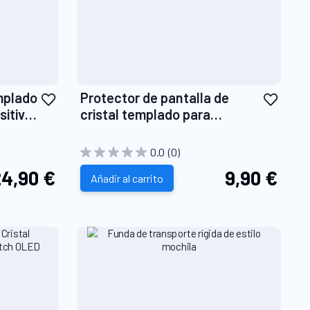
Añadir
Añadi
emplado
Protector de pantalla de
a
a
sitivo
cristal templado para
la
la
l™
PlayStation Portal™
Lista
Lista
0.0
(0)
de
de
4,90 €
9,90 €
Deseos
Añadir al carrito
Dese