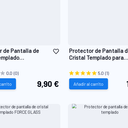
Añadir
r de Pantalla de
Protector de Pantalla 
a
Templado
Cristal Templado para
la
istente y
Nintendo Switch OLED
Lista
eriana
0.0
(0)
5.0
(1)
de
9,90 €
carrito
Deseos
Añadir al carrito