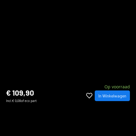
Op voorraad
€ 109,90
In Winkelwagen
Incl.
€ 0,08
of eco part