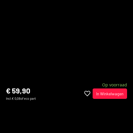
Op voorraad
€ 59,90
In Winkelwagen
Incl.
€ 0,08
of eco part