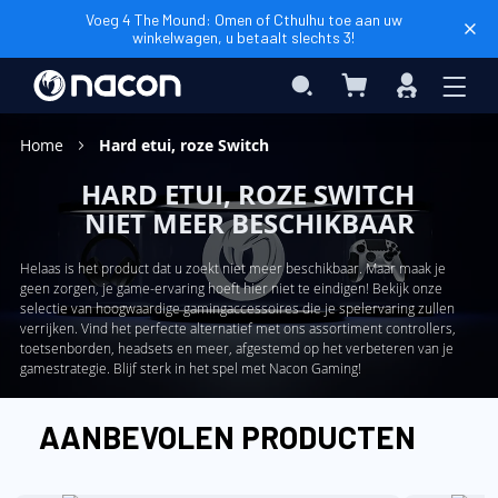
Voeg 4 The Mound: Omen of Cthulhu toe aan uw
winkelwagen, u betaalt slechts 3!
Winkelwagen
Search
Inloggen
Home
Hard etui, roze Switch
HARD ETUI, ROZE SWITCH
NIET MEER BESCHIKBAAR
Helaas is het product dat u zoekt niet meer beschikbaar. Maar maak je
geen zorgen, je game-ervaring hoeft hier niet te eindigen! Bekijk onze
selectie van hoogwaardige gamingaccessoires die je spelervaring zullen
verrijken. Vind het perfecte alternatief met ons assortiment controllers,
toetsenborden, headsets en meer, afgestemd op het verbeteren van je
gamestrategie. Blijf sterk in het spel met Nacon Gaming!
AANBEVOLEN PRODUCTEN