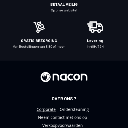
o
BETAAL VEILIG
n
Op onze website!
z
e
n
i
GRATIS BEZORGING
Levering
e
Van Bestellingen van € 80 of meer
in 48H/72H
u
w
s
b
r
i
e
OVER ONS ?
f
Corporate
Ondersteuning
Neem contact met ons op
Verkoopvoorwaarden