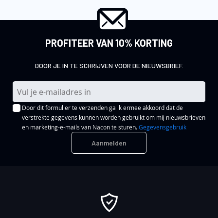
PROFITEER VAN 10% KORTING
DOOR JE IN TE SCHRIJVEN VOOR DE NIEUWSBRIEF.
A
b
Door dit formulier te verzenden ga ik ermee akkoord dat de
o
verstrekte gegevens kunnen worden gebruikt om mij nieuwsbrieven
n
en marketing-e-mails van Nacon te sturen.
Gegevensgebruik
n
Aanmelden
e
e
r
u
o
p