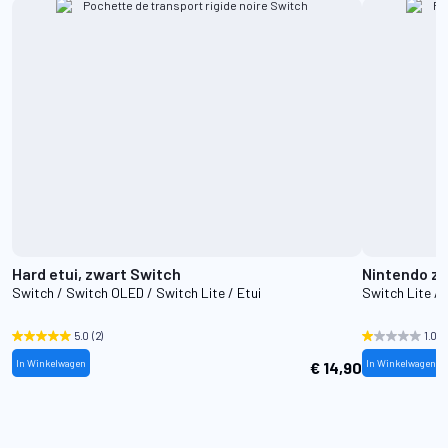
Hard etui, zwart Switch
Nintendo z
Switch / Switch OLED / Switch Lite / Etui
Switch Lite / 
5.0
(2)
1.0
(2
In Winkelwagen
In Winkelwagen
€ 14,90