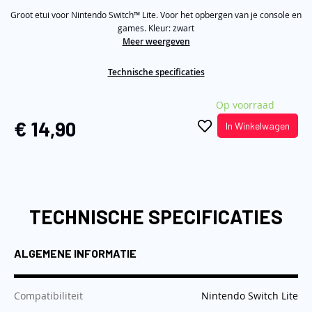
5
de
Groot etui voor Nintendo Switch™ Lite. Voor het opbergen van je console en
stars,
average
games. Kleur: zwart
afbeeldingen-
rating
Meer weergeven
gallerij
value.
Read
2
Technische specificaties
Reviews.
Same
Op voorraad
page
link.
€ 14,90
In Winkelwagen
TECHNISCHE SPECIFICATIES
ALGEMENE INFORMATIE
:
Compatibiliteit
Nintendo Switch Lite