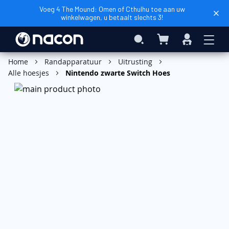
Voeg 4 The Mound: Omen of Cthulhu toe aan uw
winkelwagen, u betaalt slechts 3!
Winkelwagen
Search
Inloggen
In Winkelwagen
Home
Randapparatuur
Uitrusting
Alle hoesjes
Nintendo zwarte Switch Hoes
Ga
naar
het
einde
van
de
afbeeldingen-
gallerij