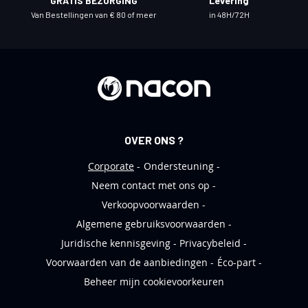
GRATIS BEZORGING
Levering
e
Van Bestellingen van € 80 of meer
in 48H/72H
u
w
s
b
r
i
e
OVER ONS ?
f
Corporate
Ondersteuning
Neem contact met ons op
Verkoopvoorwaarden
Algemene gebruiksvoorwaarden
Juridische kennisgeving
Privacybeleid
Voorwaarden van de aanbiedingen
Éco-part
Beheer mijn cookievoorkeuren