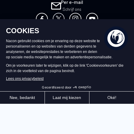
Per e-mail
Schrijf ons
NL
©2026 – Nacon | NACON™ is een
geregistreerd handelsmerk. Alle rechten
voorbehouden.