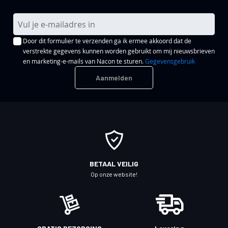
A
b
Door dit formulier te verzenden ga ik ermee akkoord dat de
o
verstrekte gegevens kunnen worden gebruikt om mij nieuwsbrieven
n
en marketing-e-mails van Nacon te sturen.
Gegevensgebruik
n
Aanmelden
e
e
r
u
o
p
o
BETAAL VEILIG
n
Op onze website!
z
e
n
i