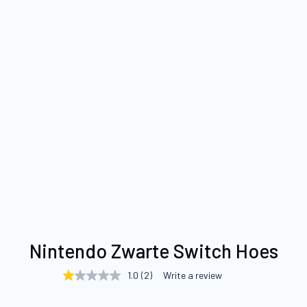
Ga
Nintendo Zwarte Switch Hoes
naar
het
1.0
(2)
Write a review
1.0
begin
out
of
van