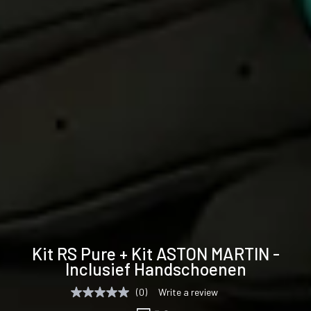
Technische
Gallerij
Kit RS Pure + Kit ASTON MARTIN -
specificaties
Inclusief Handschoenen
(0)
Write a review
No
rating