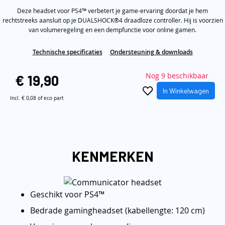
5
de
Deze headset voor PS4™ verbetert je game-ervaring doordat je hem
stars,
average
rechtstreeks aansluit op je DUALSHOCK®4 draadloze controller. Hij is voorzien
afbeeldingen-
rating
van volumeregeling en een dempfunctie voor online gamen.
gallerij
value.
Read
2
Technische specificaties
Ondersteuning & downloads
Reviews.
Same
Nog 9 beschikbaar
page
€ 19,90
link.
In Winkelwagen
Incl.
€ 0,08
of eco part
KENMERKEN
Geschikt voor PS4™
Bedrade gamingheadset (kabellengte: 120 cm)