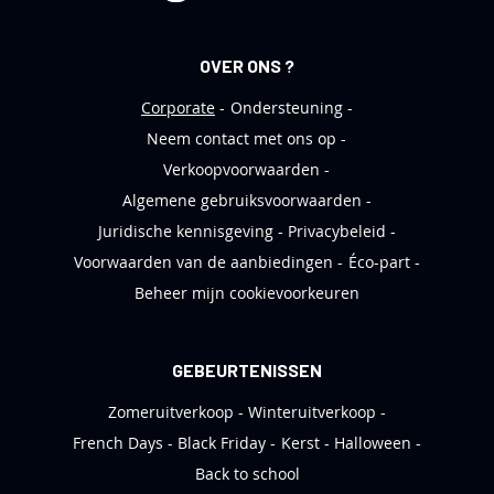
i
e
OVER ONS ?
f
Corporate
Ondersteuning
Neem contact met ons op
Verkoopvoorwaarden
Algemene gebruiksvoorwaarden
Juridische kennisgeving
Privacybeleid
Voorwaarden van de aanbiedingen
Éco-part
Beheer mijn cookievoorkeuren
GEBEURTENISSEN
Zomeruitverkoop
Winteruitverkoop
French Days
Black Friday
Kerst
Halloween
Back to school