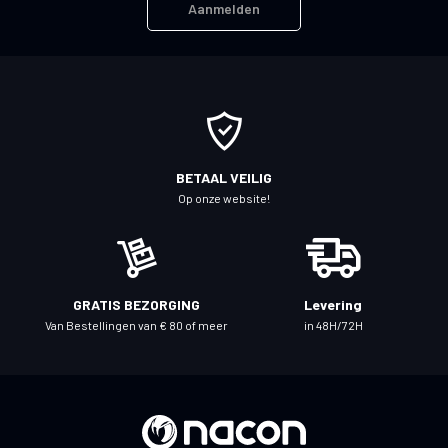
Aanmelden
e
e
r
u
o
p
o
BETAAL VEILIG
n
Op onze website!
z
e
n
i
GRATIS BEZORGING
Levering
e
Van Bestellingen van € 80 of meer
in 48H/72H
u
w
s
b
r