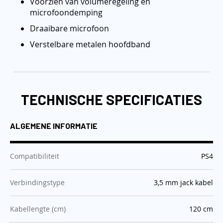
Voorzien van volumeregeling en
microfoondemping
Draaibare microfoon
Verstelbare metalen hoofdband
TECHNISCHE SPECIFICATIES
ALGEMENE INFORMATIE
:
Compatibiliteit
PS4
:
Verbindingstype
3,5 mm jack kabel
:
Kabellengte (cm)
120 cm