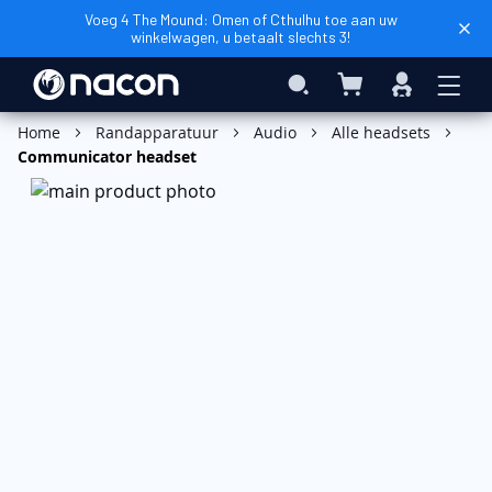
Voeg 4 The Mound: Omen of Cthulhu toe aan uw
winkelwagen, u betaalt slechts 3!
Winkelwagen
Search
Inloggen
In Winkelwagen
Home
Randapparatuur
Audio
Alle headsets
Communicator headset
Ga
naar
het
einde
van
de
afbeeldingen-
gallerij