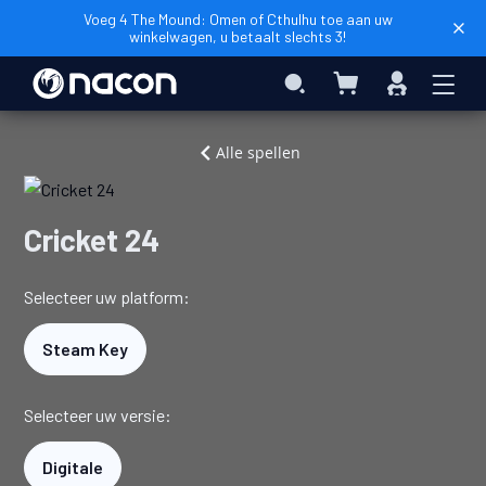
Voeg 4 The Mound: Omen of Cthulhu toe aan uw
winkelwagen, u betaalt slechts 3!
Winkelwagen
Search
Inloggen
Home
Videogames
Cricket
Alle spellen
24
Cricket 24
Selecteer uw platform:
Steam Key
Selecteer uw versie:
Digitale