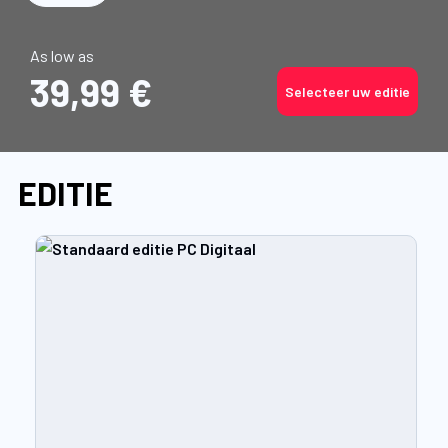
As low as
39,99 €
Selecteer uw editie
EDITIE