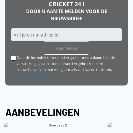
CRICKET 24 !
DOOR U AAN TE MELDEN VOOR DE
NIEUWSBRIEF
Abonneer
u
op
Aanmelden
onze
Door dit formulier te verzenden ga ik ermee akkoord dat de
nieuwsbrief
verstrekte gegevens kunnen worden gebruikt om mij
nieuwsbrieven en marketing-e-mails van Nacon te sturen.
Gegevensgebruik
AANBEVELINGEN