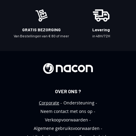
z
e
n
i
GRATIS BEZORGING
Levering
e
Van Bestellingen van € 80 of meer
in 48H/72H
u
w
s
b
r
i
e
OVER ONS ?
f
Corporate
Ondersteuning
Neem contact met ons op
Verkoopvoorwaarden
Algemene gebruiksvoorwaarden