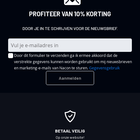
PROFITEER VAN 10% KORTING
DOOR JE IN TE SCHRIJVEN VOOR DE NIEUWSBRIEF.
A
b
Door dit formulier te verzenden ga ik ermee akkoord dat de
o
verstrekte gegevens kunnen worden gebruikt om mij nieuwsbrieven
n
en marketing-e-mails van Nacon te sturen.
Gegevensgebruik
n
Aanmelden
e
e
r
u
o
p
o
BETAAL VEILIG
n
Op onze website!