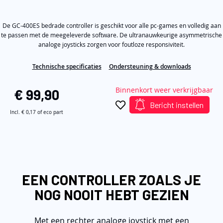
out
de
of
5
afbeeldingen-
De GC-400ES bedrade controller is geschikt voor alle pc-games en volledig aan
stars,
average
gallerij
te passen met de meegeleverde software. De ultranauwkeurige asymmetrische
rating
analoge joysticks zorgen voor foutloze responsiviteit.
value.
Read
22
Technische specificaties
Ondersteuning & downloads
Reviews.
Same
Binnenkort weer verkrijgbaar
page
€ 99,90
link.
Bericht instellen
Incl.
€ 0,17
of eco part
EEN CONTROLLER ZOALS JE
NOG NOOIT HEBT GEZIEN
Met een rechter analoge joystick met een