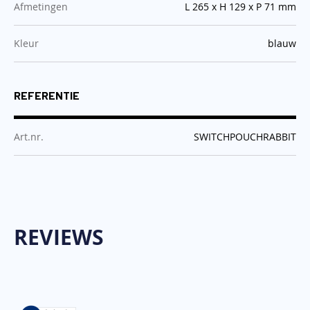
:
Afmetingen
L 265 x H 129 x P 71 mm
:
Kleur
blauw
REFERENTIE
:
Art.nr.
SWITCHPOUCHRABBIT