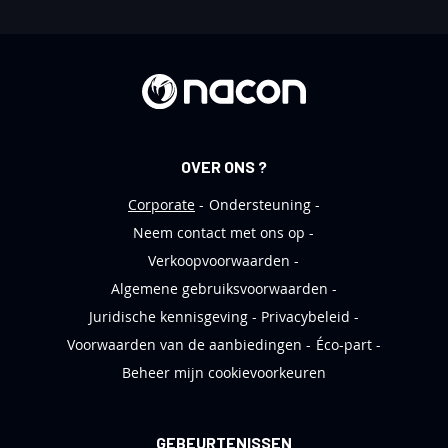
u
w
s
b
r
i
e
OVER ONS ?
f
Corporate
Ondersteuning
Neem contact met ons op
Verkoopvoorwaarden
Algemene gebruiksvoorwaarden
Juridische kennisgeving
Privacybeleid
Voorwaarden van de aanbiedingen
Éco-part
Beheer mijn cookievoorkeuren
GEBEURTENISSEN