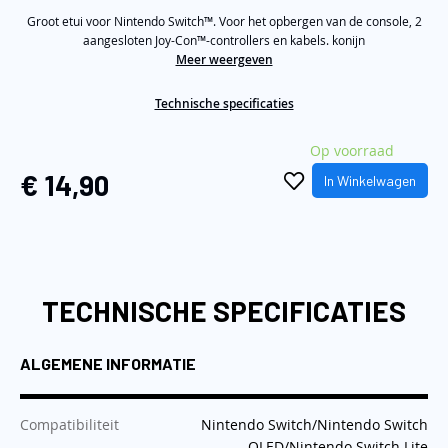
Same
de
Groot etui voor Nintendo Switch™. Voor het opbergen van de console, 2
page
link.
aangesloten Joy-Con™-controllers en kabels. konijn
afbeeldingen-
Meer weergeven
gallerij
Technische specificaties
Op voorraad
€ 14,90
In Winkelwagen
TECHNISCHE SPECIFICATIES
ALGEMENE INFORMATIE
:
Compatibiliteit
Nintendo Switch/Nintendo Switch
OLED/Nintendo Switch Lite