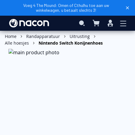
Voeg 4 The Mound: Omen of Cthulhu toe aan uw
winkelwagen, u betaalt slechts 3!
Winkelwagen
Search
Inloggen
In Winkelwagen
Home
Randapparatuur
Uitrusting
Alle hoesjes
Nintendo Switch Konijnenhoes
Ga
naar
het
einde
van
de
afbeeldingen-
gallerij