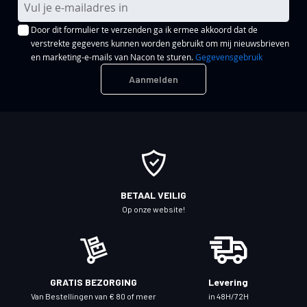
b
Door dit formulier te verzenden ga ik ermee akkoord dat de
o
verstrekte gegevens kunnen worden gebruikt om mij nieuwsbrieven
n
en marketing-e-mails van Nacon te sturen.
Gegevensgebruik
n
Aanmelden
e
e
r
u
o
p
o
BETAAL VEILIG
n
Op onze website!
z
e
n
i
GRATIS BEZORGING
Levering
e
Van Bestellingen van € 80 of meer
in 48H/72H