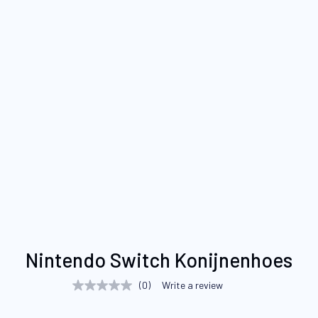
Ga
Nintendo Switch Konijnenhoes
naar
het
(0)
Write a review
No
begin
rating
value
van