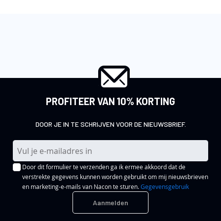
PROFITEER VAN 10% KORTING
DOOR JE IN TE SCHRIJVEN VOOR DE NIEUWSBRIEF.
A
b
Door dit formulier te verzenden ga ik ermee akkoord dat de
o
verstrekte gegevens kunnen worden gebruikt om mij nieuwsbrieven
n
en marketing-e-mails van Nacon te sturen.
Gegevensgebruik
n
Aanmelden
e
e