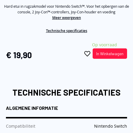
5
de
Hard etui in rugzakmodel voor Nintendo Switch™. Voor het opbergen van de
stars,
average
console, 2 Joy-Con™-controllers, Joy-Con-houder en voeding
afbeeldingen-
rating
Meer weergeven
gallerij
value.
Read
a
Technische specificaties
Review.
Same
Op voorraad
page
link.
€ 19,90
In Winkelwagen
TECHNISCHE SPECIFICATIES
ALGEMENE INFORMATIE
:
Compatibiliteit
Nintendo Switch