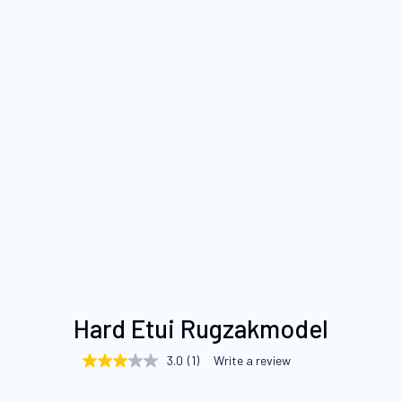
Ga
Hard Etui Rugzakmodel
naar
het
3.0
(1)
Write a review
3.0
begin
out
of
van