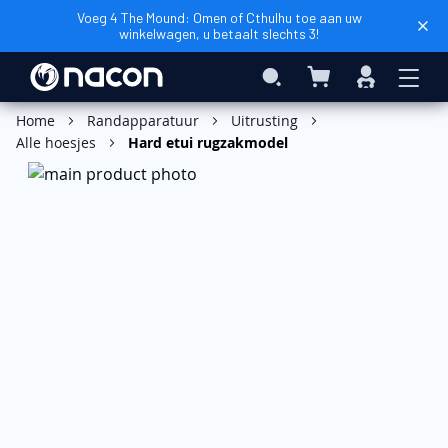
Voeg 4 The Mound: Omen of Cthulhu toe aan uw
winkelwagen, u betaalt slechts 3!
Winkelwagen
Search
Inloggen
In Winkelwagen
Home
Randapparatuur
Uitrusting
Alle hoesjes
Hard etui rugzakmodel
Ga
naar
het
einde
van
de
afbeeldingen-
gallerij