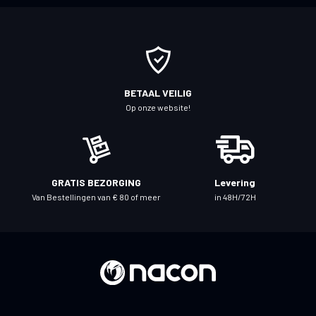
r
u
o
p
o
BETAAL VEILIG
n
Op onze website!
z
e
n
i
GRATIS BEZORGING
Levering
e
Van Bestellingen van € 80 of meer
in 48H/72H
u
w
s
b
r
i
e