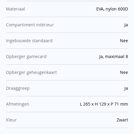
:
Materiaal
EVA, nylon 600D
:
Compartiment intérieur
Ja
:
Ingebouwde standaard
Nee
:
Opberger gamecard
Ja, maximaal 8
:
Opberger geheugenkaart
Nee
:
Draaggreep
Ja
:
Afmetingen
L 265 x H 129 x P 71 mm
:
Kleur
Zwart