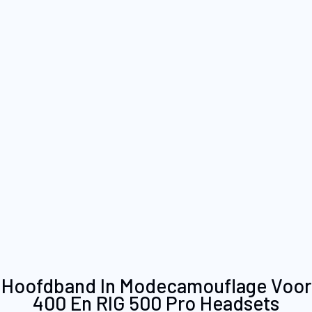
Ga
Hoofdband In Modecamouflage Voor
naar
400 En RIG 500 Pro Headsets
het