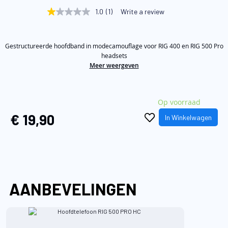
begin
1.0
(1)
Write a review
1.0
van
out
of
de
5
afbeeldingen-
Gestructureerde hoofdband in modecamouflage voor RIG 400 en RIG 500 Pro
stars,
average
headsets
gallerij
rating
Meer weergeven
value.
Read
a
Review.
Op voorraad
Same
page
€ 19,90
In Winkelwagen
link.
AANBEVELINGEN