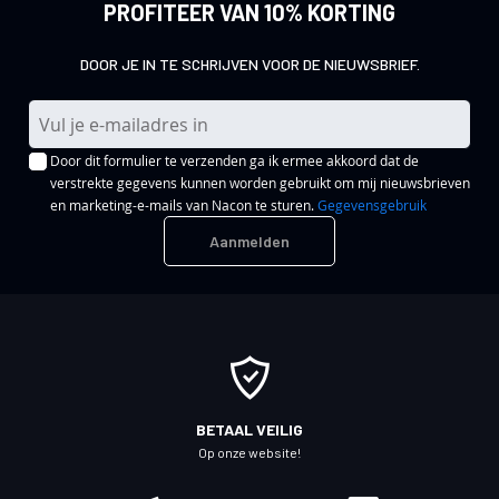
PROFITEER VAN 10% KORTING
DOOR JE IN TE SCHRIJVEN VOOR DE NIEUWSBRIEF.
A
b
Door dit formulier te verzenden ga ik ermee akkoord dat de
o
verstrekte gegevens kunnen worden gebruikt om mij nieuwsbrieven
n
en marketing-e-mails van Nacon te sturen.
Gegevensgebruik
n
Aanmelden
e
e
r
u
o
p
o
BETAAL VEILIG
n
Op onze website!
z