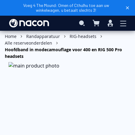
Voeg 4 The Mound: Omen of Cthulhu toe aan uw
winkelwagen, u betaalt slechts 3!
Winkelwagen
Search
Inloggen
In Winkelwagen
Home
Randapparatuur
RIG-headsets
Alle reserveonderdelen
Hoofdband in modecamouflage voor 400 en RIG 500 Pro
headsets
Ga
naar
het
einde
van
de
afbeeldingen-
gallerij