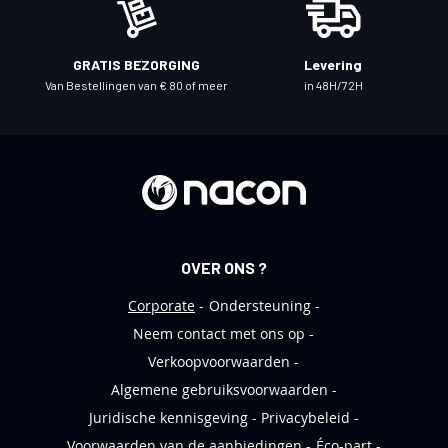
e
n
i
GRATIS BEZORGING
Levering
e
Van Bestellingen van € 80 of meer
in 48H/72H
u
w
s
b
r
i
e
OVER ONS ?
f
Corporate
Ondersteuning
Neem contact met ons op
Verkoopvoorwaarden
Algemene gebruiksvoorwaarden
Juridische kennisgeving
Privacybeleid
Voorwaarden van de aanbiedingen
Éco-part