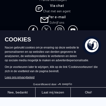
Via chat
Chat met een agent
Per e-mail
Schrijf ons
NL
©2026 – Nacon | NACON™ is een
geregistreerd handelsmerk. Alle rechten
voorbehouden.