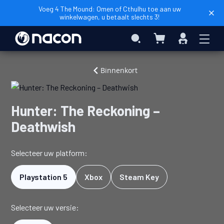
Voeg 4 The Mound: Omen of Cthulhu toe aan uw
winkelwagen, u betaalt slechts 3!
Winkelwagen
Search
Inloggen
Home
Videogames
Hunter:
Binnenkort
The
Reckoning
–
Hunter: The Reckoning –
Deathwish
Deathwish
Selecteer uw platform:
Playstation 5
Xbox
Steam Key
Selecteer uw versie: