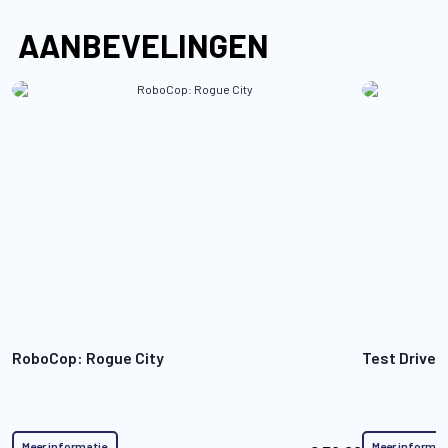
AANBEVELINGEN
RoboCop: Rogue City
Test Drive 
Meer informatie
Meer informat