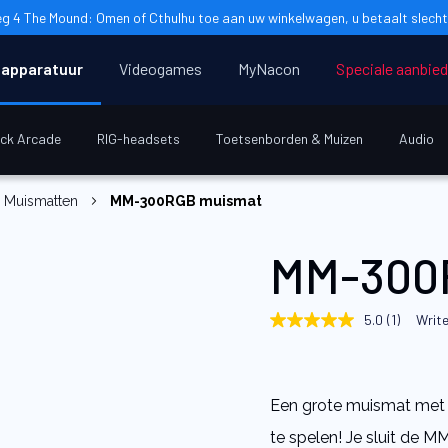
g 4 The Mound: Omen of Cthulhu toe aan uw winkelwagen, u betaalt slecht
apparatuur
Videogames
MyNacon
Speciale aanbie
ick Arcade
RIG-headsets
Toetsenborden & Muizen
Audio
Muismatten
MM-300RGB muismat
MM-300
5.0
(1)
Write
5.0
out
of
5
stars,
Een grote muismat met 
average
rating
te spelen! Je sluit de
value.