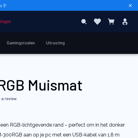
s 3!
Sear
Favorieten
Inl
Search
Winkelwag
dingen
Gamingstoelen
Uitrusting
€ 24,90
In Winkelwagen
RGB Muismat
 a review
een RGB-lichtgevende rand – perfect om in het donker
 MM-300RGB aan op je pc met een USB-kabel van 1,8 m