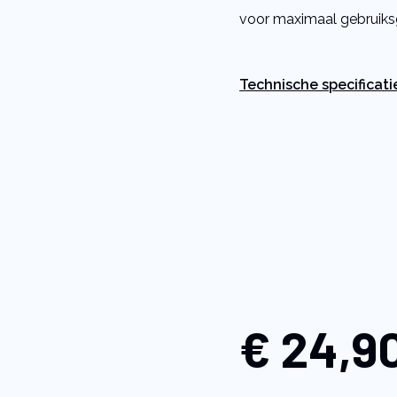
Read
voor maximaal gebruik
a
Review.
Same
page
link.
Technische specificati
€ 24,9