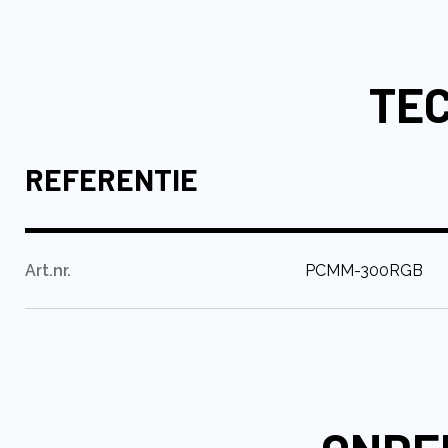
naar
het
begin
TEC
van
de
afbeeldingen-
gallerij
REFERENTIE
:
Art.nr.
PCMM-300RGB