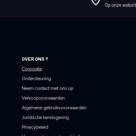
r
Op onze websit
u
o
p
o
n
z
e
OVER ONS ?
n
i
Corporate
e
Ondersteuning
u
Neem contact met ons op
w
Verkoopvoorwaarden
s
b
Algemene gebruiksvoorwaarden
r
Juridische kennisgeving
i
Privacybeleid
e