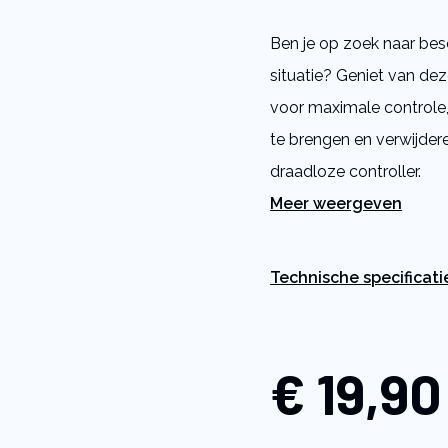
5
stars,
Ben je op zoek naar besc
average
rating
situatie? Geniet van de
value.
Read
voor maximale controle,
a
Review.
te brengen en verwijde
Same
page
draadloze controller.
link.
Meer weergeven
Technische specificati
€ 19,90