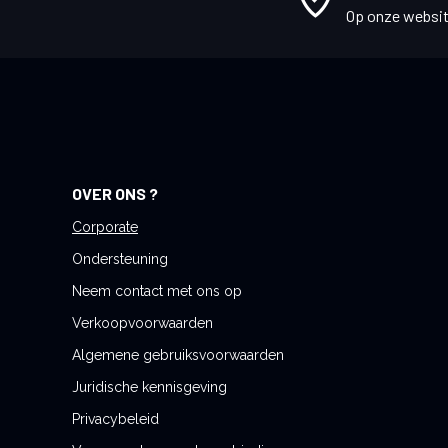
r
Op onze websit
u
o
p
o
n
z
e
OVER ONS ?
n
i
Corporate
e
Ondersteuning
u
Neem contact met ons op
w
Verkoopvoorwaarden
s
b
Algemene gebruiksvoorwaarden
r
Juridische kennisgeving
i
Privacybeleid
e