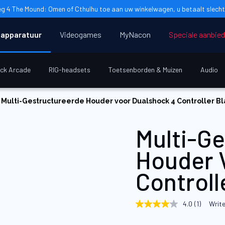
g 4 The Mound: Omen of Cthulhu toe aan uw winkelwagen, u betaalt slecht
apparatuur
Videogames
MyNacon
Speciale aanbie
ick Arcade
RIG-headsets
Toetsenborden & Muizen
Audio
Multi-Gestructureerde Houder voor Dualshock 4 Controller B
Multi-G
Houder 
Controll
4.0
(1)
Write
4.0
out
of