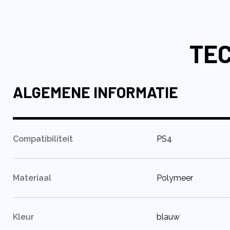
naar
het
begin
TEC
van
de
afbeeldingen-
gallerij
ALGEMENE INFORMATIE
:
Compatibiliteit
PS4
:
Materiaal
Polymeer
:
Kleur
blauw