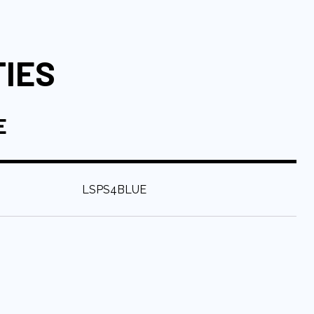
TIES
E
:
LSPS4BLUE