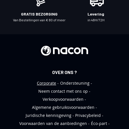
n
i
GRATIS BEZORGING
Levering
e
Van Bestellingen van € 80 of meer
in 48H/72H
u
w
s
b
r
i
e
OVER ONS ?
f
Corporate
Ondersteuning
Neem contact met ons op
Verkoopvoorwaarden
Algemene gebruiksvoorwaarden
Juridische kennisgeving
Privacybeleid
Voorwaarden van de aanbiedingen
Éco-part