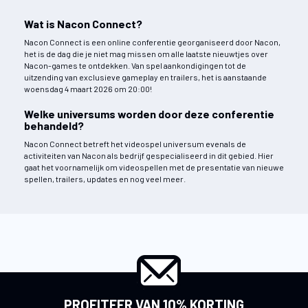
Wat is Nacon Connect?
Nacon Connect is een online conferentie georganiseerd door Nacon,
het is de dag die je niet mag missen om alle laatste nieuwtjes over
Nacon-games te ontdekken. Van spel aankondigingen tot de
uitzending van exclusieve gameplay en trailers, het is aanstaande
woensdag 4 maart 2026 om 20:00!
Welke universums worden door deze conferentie
behandeld?
Nacon Connect betreft het videospel universum evenals de
activiteiten van Nacon als bedrijf gespecialiseerd in dit gebied. Hier
gaat het voornamelijk om videospellen met de presentatie van nieuwe
spellen, trailers, updates en nog veel meer.
PROFITEER VAN 10% KORTING