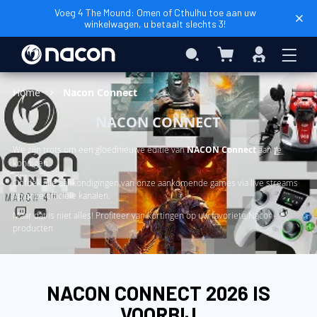
Voeg 4 The Mound: Omen of Cthulhu toe aan uw
winkelwagen, u betaalt slechts 3!
Winkelwagen
Search
Inloggen
Home
Nacon Connect
NACON CONNECT
We zijn trots om een gloednieuwe editie van
NACON Connect
aan te
kondigen.
Ontdek alle aankondigingen van onze aankomende games via live streams
op onze officiële kanalen.
Maar dat is niet alles! Profiteer van kortingen op uw favoriete Nacon-
producten
NACON CONNECT 2026 IS
VOORBIJ