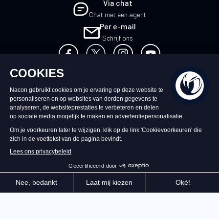
Via chat
Chat met een agent
Per e-mail
Schrijf ons
NL
©2026 – Nacon | NACON™ is een
geregistreerd handelsmerk. Alle rechten
voorbehouden.