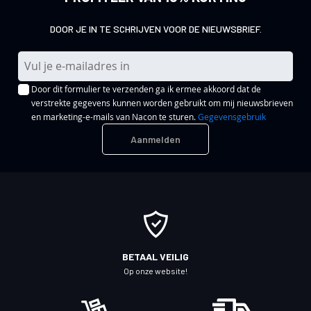
DOOR JE IN TE SCHRIJVEN VOOR DE NIEUWSBRIEF.
A
b
Door dit formulier te verzenden ga ik ermee akkoord dat de
o
verstrekte gegevens kunnen worden gebruikt om mij nieuwsbrieven
n
en marketing-e-mails van Nacon te sturen.
Gegevensgebruik
n
Aanmelden
e
e
r
u
o
p
o
BETAAL VEILIG
n
Op onze website!
z
e