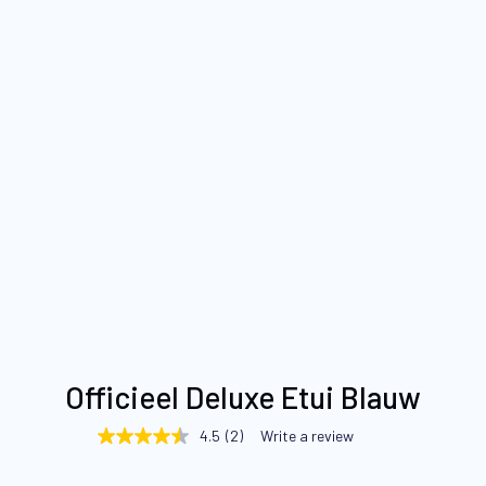
Ga
Officieel Deluxe Etui Blauw
naar
het
4.5
(2)
Write a review
4.5
begin
out
of
van