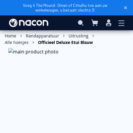
Voeg 4 The Mound: Omen of Cthulhu toe aan uw
winkelwagen, u betaalt slechts 3!
Winkelwagen
Search
Inloggen
In Winkelwagen
Home
Randapparatuur
Uitrusting
Alle hoesjes
Officieel Deluxe Etui Blauw
Ga
naar
het
einde
van
de
afbeeldingen-
gallerij