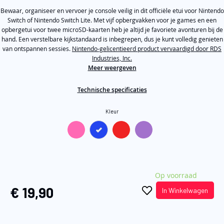
5
de
Bewaar, organiseer en vervoer je console veilig in dit officiële etui voor Nintendo
stars,
average
Switch of Nintendo Switch Lite. Met vijf opbergvakken voor je games en een
afbeeldingen-
rating
opbergetui voor twee microSD-kaarten heb je altijd je favoriete avonturen bij de
gallerij
value.
hand. Een verstelbare kijkstandaard is inbegrepen, dus je kunt volledig genieten
Read
van ontspannen sessies.
Nintendo-gelicentieerd product vervaardigd door RDS
2
Industries, Inc.
Reviews.
Same
Meer weergeven
page
link.
Technische specificaties
Kleur
Op voorraad
€ 19,90
In Winkelwagen