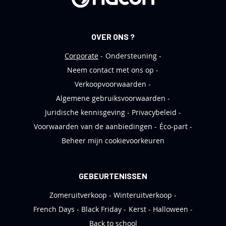
r
i
e
OVER ONS ?
f
Corporate
Ondersteuning
Neem contact met ons op
Verkoopvoorwaarden
Algemene gebruiksvoorwaarden
Juridische kennisgeving
Privacybeleid
Voorwaarden van de aanbiedingen
Éco-part
Beheer mijn cookievoorkeuren
GEBEURTENISSEN
Zomeruitverkoop
Winteruitverkoop
French Days
Black Friday
Kerst
Halloween
Back to school