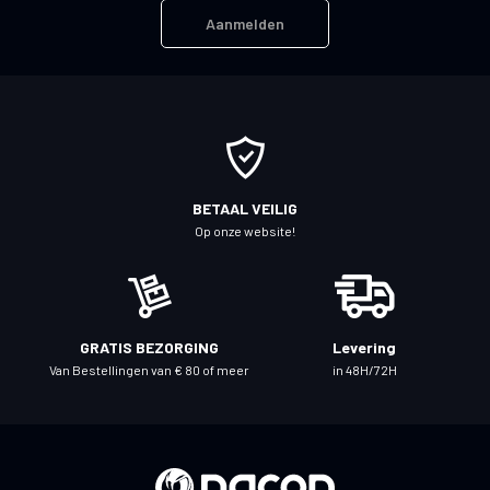
n
Aanmelden
e
e
r
u
o
p
o
BETAAL VEILIG
n
Op onze website!
z
e
n
i
GRATIS BEZORGING
Levering
e
Van Bestellingen van € 80 of meer
in 48H/72H
u
w
s
b