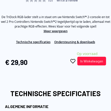
(0)
Write a review
No
van
rating
value
de
Same
afbeeldingen-
De TriDock RGB-lader stelt u in staat om uw Nintendo Switch™ 2-console en tot
page
link.
wel 2 Pro Controllers Nintendo Switch™2 tegelijkertijd op te laden, allemaal met
gallerij
prachtige RGB-effecten. Wees klaar voor het volgende spel!
Meer weergeven
Technische specificaties
Ondersteuning & downloads
Op voorraad
€ 29,90
In Winkelwagen
TECHNISCHE SPECIFICATIES
ALGEMENE INFORMATIE