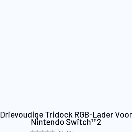
Ga
Drievoudige Tridock RGB-Lader Voor
naar
Nintendo Switch™2
het
begin