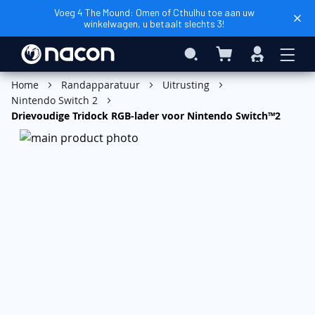
Voeg 4 The Mound: Omen of Cthulhu toe aan uw
winkelwagen, u betaalt slechts 3!
Winkelwagen
Search
Inloggen
In Winkelwagen
Home
Randapparatuur
Uitrusting
Nintendo Switch 2
Drievoudige Tridock RGB-lader voor Nintendo Switch™2
Ga
naar
het
einde
van
de
afbeeldingen-
gallerij