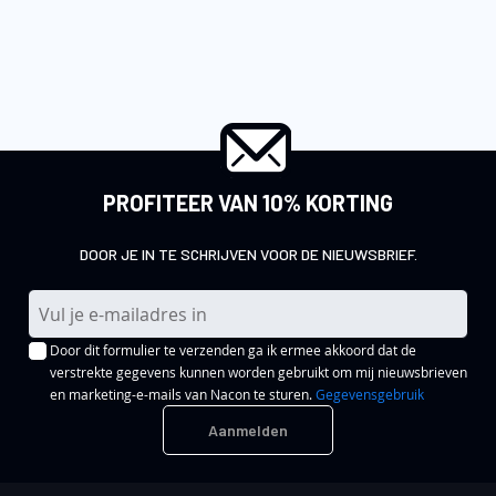
PROFITEER VAN 10% KORTING
DOOR JE IN TE SCHRIJVEN VOOR DE NIEUWSBRIEF.
A
b
Door dit formulier te verzenden ga ik ermee akkoord dat de
o
verstrekte gegevens kunnen worden gebruikt om mij nieuwsbrieven
n
en marketing-e-mails van Nacon te sturen.
Gegevensgebruik
n
Aanmelden
e
e
r