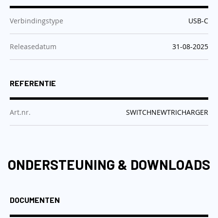
:
Verbindingstype
USB-C
:
Releasedatum
31-08-2025
REFERENTIE
:
Art.nr.
SWITCHNEWTRICHARGER
ONDERSTEUNING & DOWNLOADS
DOCUMENTEN