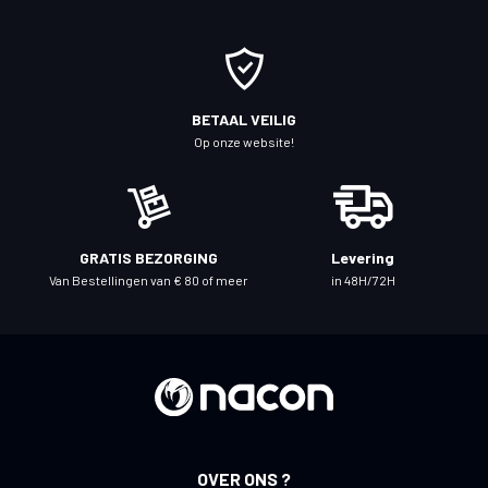
u
o
p
o
BETAAL VEILIG
n
Op onze website!
z
e
n
i
GRATIS BEZORGING
Levering
e
Van Bestellingen van € 80 of meer
in 48H/72H
u
w
s
b
r
i
e
OVER ONS ?