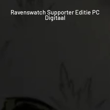
Technische
Ravenswatch Supporter Editie PC
specificaties
Digitaal