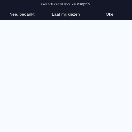
Gevallen helden uit volksverhalen en legenden staan
aan de vooravond van een cruciale strijd tegen de
Nachtmerrie die de wereld aantast. Een roguelike
actiegame van de makers van Curse of the Dead
Gods© die je alleen of in online coöp kunt spelen.
DE SPROOKJES REBELLEN