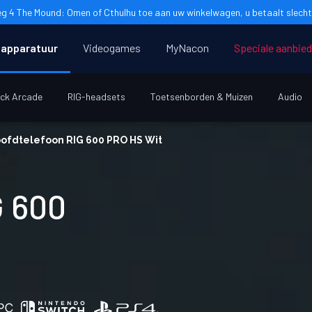
g 4 The Mound: Omen of Cthulhu toe aan uw winkelwagen, u betaalt slecht
apparatuur
Videogames
MyNacon
Speciale aanbie
ick Arcade
RIG-headsets
Toetsenborden & Muizen
Audio
ofdtelefoon RIG 600 PRO HS Wit
G 600