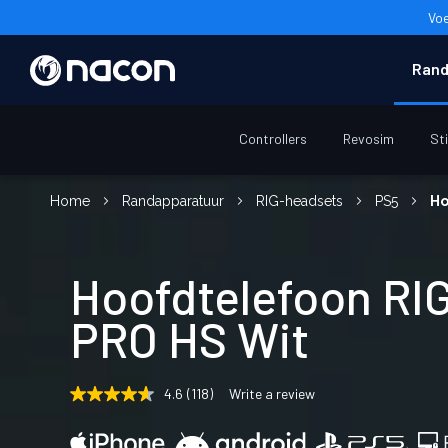
Voe
Rand
Controllers
Revosim
St
Home
Randapparatuur
RIG-headsets
PS5
Ho
Hoofdtelefoon RI
PRO HS Wit
4.6
(118)
Write a review
4.6
out
of