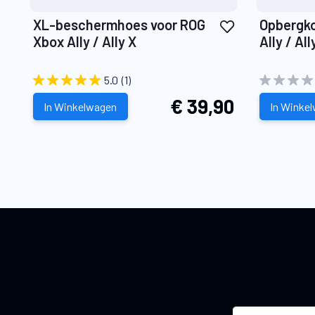
Voeg
XL-beschermhoes voor ROG
Opbergko
toe
Xbox Ally / Ally X
Ally / All
aan
verlanglijst
5.0
(1)
€ 39,90
In Winkelwagen
In Winke
A