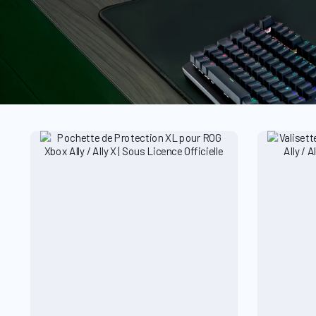
Sorteer
prijs
Kleur
filte