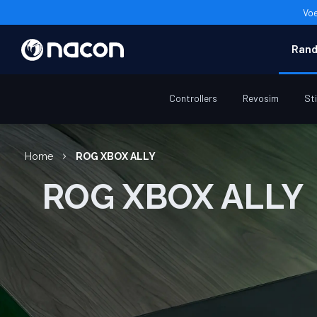
Voe
Rand
Controllers
Revosim
St
Home
ROG XBOX ALLY
ROG XBOX ALLY