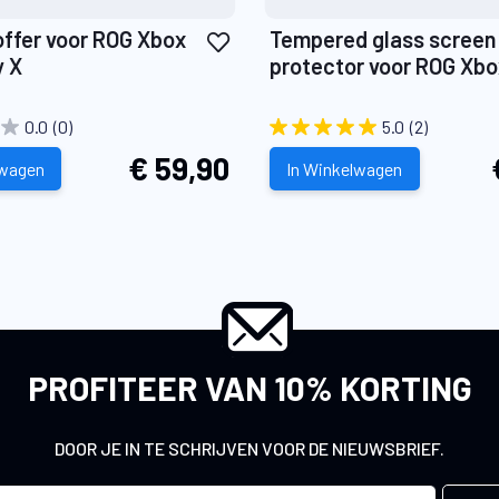
Voeg
ffer voor ROG Xbox
Tempered glass screen
toe
y X
protector voor ROG Xbox
aan
Ally X
verlanglijst
0.0
(0)
5.0
(2)
€ 59,90
lwagen
In Winkelwagen
PROFITEER VAN 10% KORTING
DOOR JE IN TE SCHRIJVEN VOOR DE NIEUWSBRIEF.