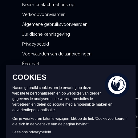
u
Neem contact met ons op
w
Verkoopvoorwaarden
s
b
Algemene gebruiksvoorwaarden
r
Juridische kennisgeving
i
Privacybeleid
e
f
Voorwaarden van de aanbiedingen
Éco-part
Beheer mijn cookievoorkeuren
CONTACT MET ONS OPNEMEN
9.00 tot 18.00 uur van maandag tot vrijdag (met ui