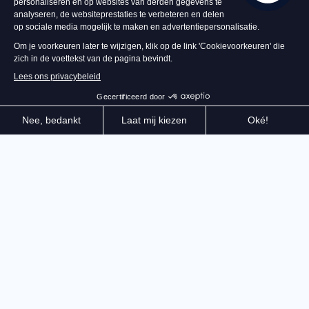
€ 59,99
In Winkelwagen
Welkom in de ultieme videospelervaring van rugby,
Rugby 25! Van wedstrijden tussen clubs tot de
grootste internationale toernooien, alles is tot in de
kleinste details ontworpen om de opwinding en
intensiteit van deze sport in jouw handen te leggen