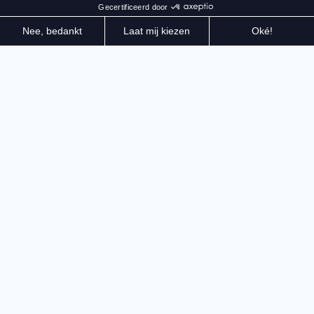
Aan het hoofd van een veldhospitaal in het hart van
de Eerste Wereldoorlog, neem de noodzakelijke
beslissingen om de overleving van de soldaten te
waarborgen en het front te ondersteunen. In deze
narratieve simulatiegame ben jij de laatste vesting
van de mensheid
We bevinden ons in 1918. Jij bent majoor Henry Wells,
een gepensioneerde Britse oorlogsarts, opgeroepen
om het commando over een veldhospitaal op te