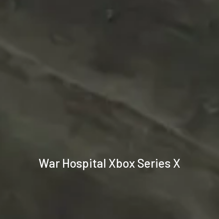
Technische
War Hospital Xbox Series X
specificaties