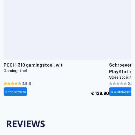
PCCH-310 gamingstoel, wit
Schroevens
Gamingstoel
PlayStation
Speelstoel / 
3.9
(16)
0.0
(
In Winkelwagen
In Winkelwagen
€ 129,90