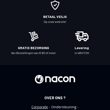
o
p
o
BETAAL VEILIG
n
Op onze website!
z
e
n
i
GRATIS BEZORGING
Levering
e
Van Bestellingen van € 80 of meer
in 48H/72H
u
w
s
b
r
i
e
OVER ONS ?
f
Corporate
Ondersteuning