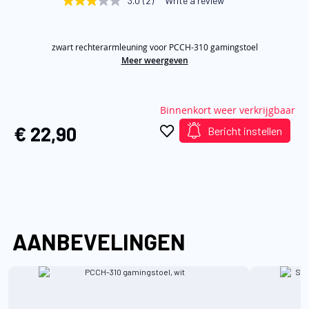
3.0
(2)
Write a review
3.0
van
out
of
de
5
afbeeldingen-
zwart rechterarmleuning voor PCCH-310 gamingstoel
stars,
average
Meer weergeven
gallerij
rating
value.
Read
2
Binnenkort weer verkrijgbaar
Reviews.
Same
€ 22,90
Bericht instellen
page
link.
AANBEVELINGEN