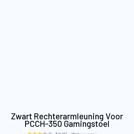
Ga
Zwart Rechterarmleuning Voor
naar
PCCH-350 Gamingstoel
het
begin