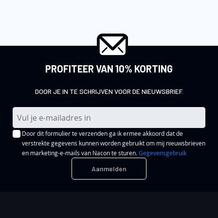
PROFITEER VAN 10% KORTING
DOOR JE IN TE SCHRIJVEN VOOR DE NIEUWSBRIEF.
A
b
Door dit formulier te verzenden ga ik ermee akkoord dat de
o
verstrekte gegevens kunnen worden gebruikt om mij nieuwsbrieven
n
en marketing-e-mails van Nacon te sturen.
Gegevensgebruik
n
Aanmelden
e
e
r
u