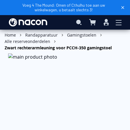
Voeg 4 The Mound: Omen of Cthulhu toe aan uw
winkelwagen, u betaalt slechts 3!
Winkelwagen
Search
Inloggen
Home
Randapparatuur
Gamingstoelen
Alle reserveonderdelen
Zwart rechterarmleuning voor PCCH-350 gamingstoel
Ga
naar
het
einde
van
de
afbeeldingen-
gallerij