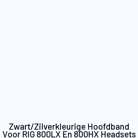
Ga
Zwart/zilverkleurige Hoofdband
naar
Voor RIG 800LX En 800HX Headsets
het