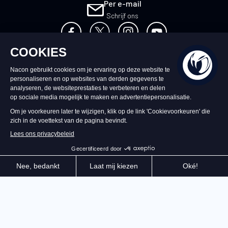
Per e-mail
Schrijf ons
NL
©2026 – Nacon | NACON™ is een
geregistreerd handelsmerk. Alle rechten
voorbehouden.