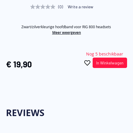
begin
(0)
Write a review
No
van
rating
value
de
Same
afbeeldingen-
Zwart/zilverkleurige hoofdband voor RIG 800 headsets
page
link.
Meer weergeven
gallerij
Nog 5 beschikbaar
€ 19,90
In Winkelwagen