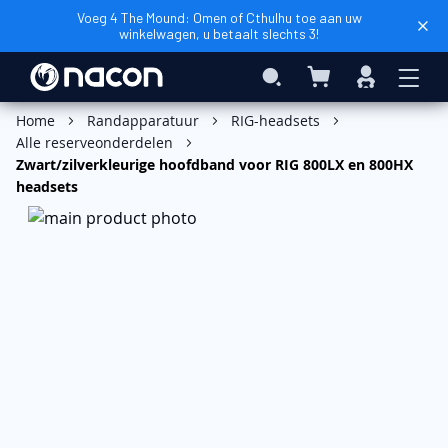
Voeg 4 The Mound: Omen of Cthulhu toe aan uw
winkelwagen, u betaalt slechts 3!
Winkelwagen
Search
Inloggen
In Winkelwagen
Home
Randapparatuur
RIG-headsets
Alle reserveonderdelen
Zwart/zilverkleurige hoofdband voor RIG 800LX en 800HX
headsets
Ga
naar
het
einde
van
de
afbeeldingen-
gallerij