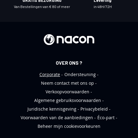
GRATIS BEZORGING
Levering
e
Van Bestellingen van € 80 of meer
in 48H/72H
u
w
s
b
r
i
e
OVER ONS ?
f
Corporate
Ondersteuning
Neem contact met ons op
Verkoopvoorwaarden
Algemene gebruiksvoorwaarden
Juridische kennisgeving
Privacybeleid
Voorwaarden van de aanbiedingen
Éco-part
Beheer mijn cookievoorkeuren