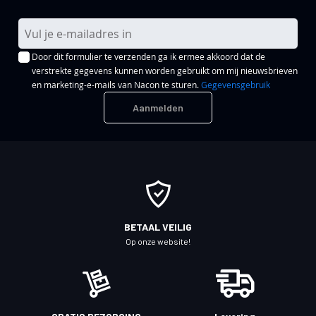
A
b
Door dit formulier te verzenden ga ik ermee akkoord dat de
o
verstrekte gegevens kunnen worden gebruikt om mij nieuwsbrieven
n
en marketing-e-mails van Nacon te sturen.
Gegevensgebruik
n
Aanmelden
e
e
r
u
o
p
o
BETAAL VEILIG
n
Op onze website!
z
e
n
i