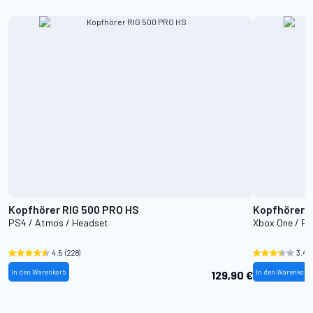
Kopfhörer RIG 500 PRO HS
Kopfhörer R
PS4 / Atmos / Headset
Xbox One / PS
4.5
(228)
3.4
(
In den Warenkorb
In den Warenkorb
129,90 €