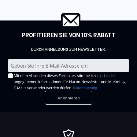
PROFITIEREN SIE VON 10% RABATT
DURCH ANMELDUNG ZUM NEWSLETTER.
M
e
Mit dem Absenden dieses Formulars stimme ich zu, dass die
l
angegebenen Informationen für Nacon-Newsletter und Marketing-
d
E-Mails verwendet werden dürfen.
Datennutzung
e
Abonnieren
n
S
i
e
s