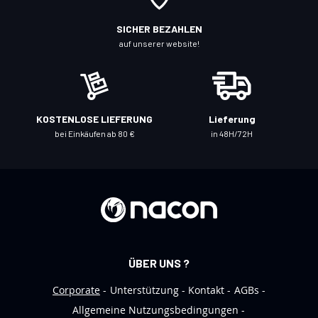
i
c
SICHER BEZAHLEN
h
auf unserer website!
f
ü
r
u
KOSTENLOSE LIEFERUNG
Lieferung
n
bei Einkäufen ab 80 €
in 48H/72H
s
e
r
e
n
N
e
ÜBER UNS ?
w
s
Corporate
Unterstützung
Kontakt
AGBs
l
Allgemeine Nutzungsbedingungen