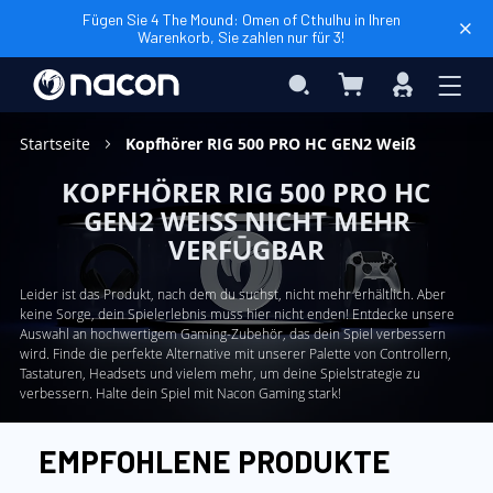
Fügen Sie 4 The Mound: Omen of Cthulhu in Ihren
Warenkorb, Sie zahlen nur für 3!
Mein Warenkorb
Search
Anmelden
Startseite
Kopfhörer RIG 500 PRO HC GEN2 Weiß
KOPFHÖRER RIG 500 PRO HC
GEN2 WEISS NICHT MEHR V
ERFŪGBAR
Leider ist das Produkt, nach dem du suchst, nicht mehr erhältlich. Aber
keine Sorge, dein Spielerlebnis muss hier nicht enden! Entdecke unsere
Auswahl an hochwertigem Gaming-Zubehör, das dein Spiel verbessern
wird. Finde die perfekte Alternative mit unserer Palette von Controllern,
Tastaturen, Headsets und vielem mehr, um deine Spielstrategie zu
verbessern. Halte dein Spiel mit Nacon Gaming stark!
EMPFOHLENE PRODUKTE