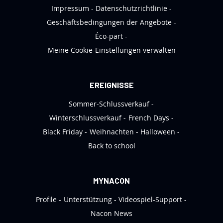
e
Impressum
Datenschutzrichtlinie
t
Geschäftsbedingungen der Angebote
t
Éco-part
e
Meine Cookie-Einstellungen verwalten
r
a
n
EREIGNISSE
:
Sommer-Schlussverkauf
Winterschlussverkauf
French Days
Black Friday
Weihnachten
Halloween
Back to school
MYNACON
Profile
Unterstützung
Videospiel-Support
Nacon News