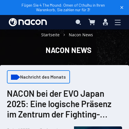
Fügen Sie 4 The Mound: Omen of Cthulhu in Ihren
Warenkorb, Sie zahlen nur für 3!
Mein Warenkorb
Search
Anmelden
Startseite
Nacon News
NACON NEWS
Nachricht des Monats
NACON bei der EVO Japan
2025: Eine logische Präsenz
im Zentrum der Fighting-
Game-Szene