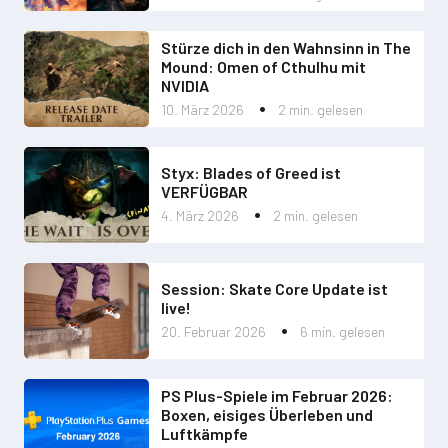
Stürze dich in den Wahnsinn in The
Mound: Omen of Cthulhu mit
NVIDIA
10. März 2026
2 min. gelesen
Styx: Blades of Greed ist
VERFÜGBAR
4. März 2026
2 min. gelesen
Session: Skate Core Update ist
live!
20. Februar 2026
6 min. gelesen
PS Plus-Spiele im Februar 2026:
Boxen, eisiges Überleben und
Luftkämpfe