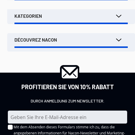
KATEGORIEN
DÉCOUVREZ NACON
PROFITIEREN SIE VON 10% RABATT
DURCH ANMELDUNG ZUM NEWSLETTER.
M
e
Mit dem Absenden dieses Formulars stimme ich zu, dass die
l
angegebenen Informationen für Nacon-Newsletter und Marketing-