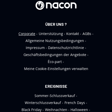
e
n
N
e
ÜBER UNS ?
w
s
Corporate
Unterstützung
Kontakt
AGBs
l
Allgemeine Nutzungsbedingungen
e
Impressum
Datenschutzrichtlinie
t
Geschäftsbedingungen der Angebote
t
Éco-part
e
Meine Cookie-Einstellungen verwalten
r
a
n
EREIGNISSE
:
Sommer-Schlussverkauf
Winterschlussverkauf
French Days
Black Friday
Weihnachten
Halloween