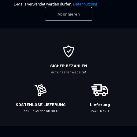
d
E-Mails verwendet werden dürfen.
Datennutzung
e
Abonnieren
n
S
i
e
s
i
c
SICHER BEZAHLEN
h
auf unserer website!
f
ü
r
u
KOSTENLOSE LIEFERUNG
Lieferung
n
bei Einkäufen ab 80 €
in 48H/72H
s
e
r