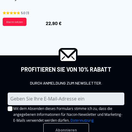
hinzufügen
5.0
(1)
Alarm setzen
22,90 €
PROFITIEREN SIE VON 10% RABATT
DURCH ANMELDUNG ZUM NEWSLETTER.
M
e
Mit dem Absenden dieses Formulars stimme ich zu, dass die
l
angegebenen Informationen für Nacon-Newsletter und Marketing-
d
E-Mails verwendet werden dürfen.
Datennutzung
e
Abonnieren