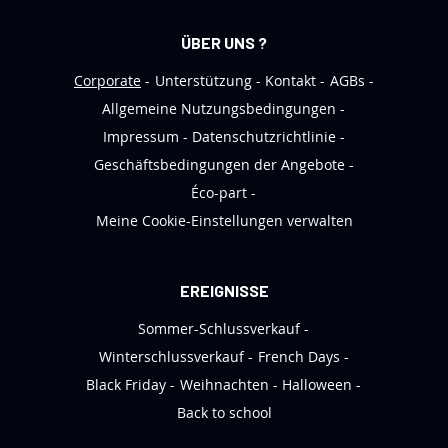
N
e
ÜBER UNS ?
w
s
Corporate
Unterstützung
Kontakt
AGBs
l
Allgemeine Nutzungsbedingungen
e
Impressum
Datenschutzrichtlinie
t
Geschäftsbedingungen der Angebote
t
Éco-part
e
Meine Cookie-Einstellungen verwalten
r
a
n
EREIGNISSE
:
Sommer-Schlussverkauf
Winterschlussverkauf
French Days
Black Friday
Weihnachten
Halloween
Back to school