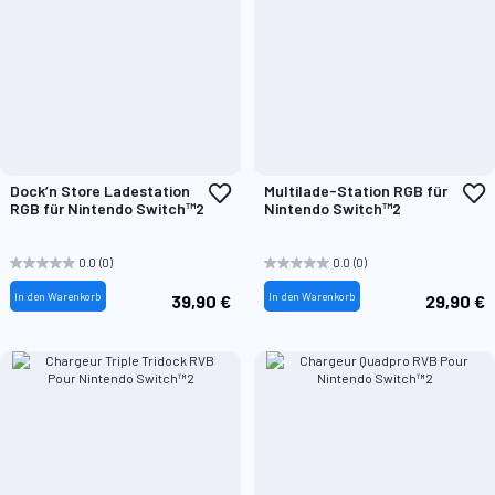
Zur
Z
Dock’n Store Ladestation
Multilade-Station RGB für
Wunschliste
W
RGB für Nintendo Switch™2
Nintendo Switch™2
hinzufügen
h
0.0
(0)
0.0
(0)
In den Warenkorb
In den Warenkorb
39,90 €
29,90 €