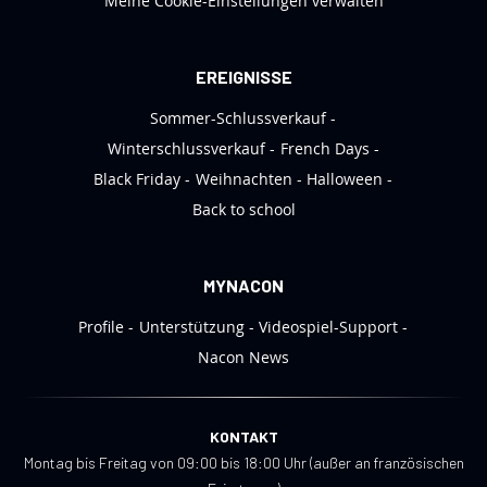
Meine Cookie-Einstellungen verwalten
r
a
n
EREIGNISSE
:
Sommer-Schlussverkauf
Winterschlussverkauf
French Days
Black Friday
Weihnachten
Halloween
Back to school
MYNACON
Profile
Unterstützung
Videospiel-Support
Nacon News
KONTAKT
Montag bis Freitag von 09:00 bis 18:00 Uhr (außer an französischen