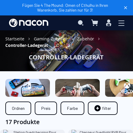
Fügen Sie 4 The Mound: Omen of Cthulhu in Ihren
Warenkorb, Sie zahlen nur für 3!
Mein Warenkorb
Search
Anmelden
Startseite
Gaming-Zubehör
Zubehör
Controller-Ladegerät
CONTROLLER-LADEGERÄT
Ordnen
Preis
Farbe
filter
17 Produkte