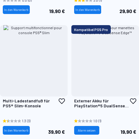
0.0
(0)
3.0
(1)
In den Warenkorb
In den Warenkorb
19,90 €
29,90 €
Kompatibel PS5 Pro
Zur
Z
Multi-Ladestandfuß für
Externer Akku für
Wunschliste
W
PS5® Slim-Konsole
PlayStation®5 DualSense
hinzufügen
h
Edge™ Wireless-Controller
1.3
(3)
1.0
(1)
In den Warenkorb
Alarm setzen
39,90 €
19,90 €