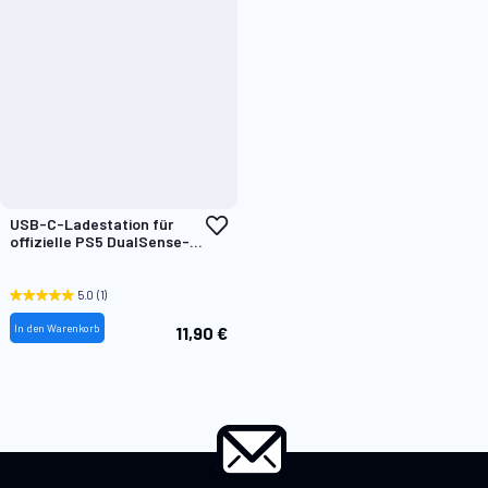
Zur
USB-C-Ladestation für
Wunschliste
offizielle PS5 DualSense-
hinzufügen
Controller
5.0
(1)
In den Warenkorb
11,90 €