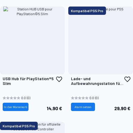
Kompatibel PS5 Pro
Zur
Z
USB Hub für PlayStation®5
Lade- und
Wunschliste
W
Slim
Aufbewahrungsstation für
hinzufügen
h
PlayStation®5-Konsole
0.0
(0)
0.0
(0)
In den Warenkorb
Alarm setzen
14,90 €
29,90 €
Kompatibel PS5 Pro