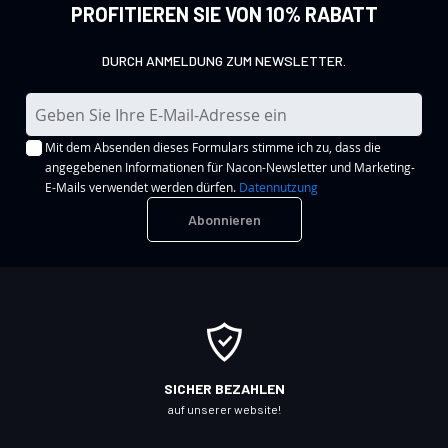
PROFITIEREN SIE VON 10% RABATT
DURCH ANMELDUNG ZUM NEWSLETTER.
M
e
Mit dem Absenden dieses Formulars stimme ich zu, dass die
l
angegebenen Informationen für Nacon-Newsletter und Marketing-
d
E-Mails verwendet werden dürfen.
Datennutzung
e
Abonnieren
n
S
i
e
s
i
c
SICHER BEZAHLEN
h
auf unserer website!
f