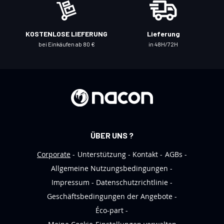
ü
r
u
KOSTENLOSE LIEFERUNG
Lieferung
n
bei Einkäufen ab 80 €
in 48H/72H
s
e
r
e
n
N
e
ÜBER UNS ?
w
s
Corporate
Unterstützung
Kontakt
AGBs
l
Allgemeine Nutzungsbedingungen
e
Impressum
Datenschutzrichtlinie
t
Geschäftsbedingungen der Angebote
t
Éco-part
e