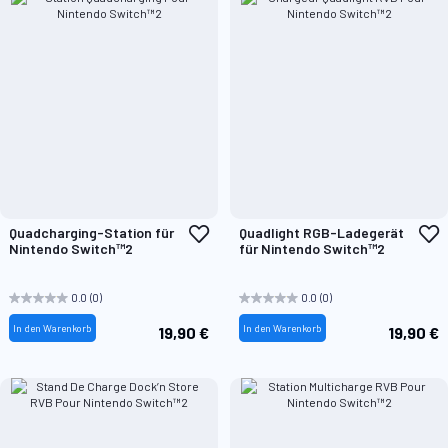
Zur
Z
Quadcharging-Station für
Quadlight RGB-Ladegerät
Wunschliste
W
Nintendo Switch™2
für Nintendo Switch™2
hinzufügen
h
0.0
(0)
0.0
(0)
In den Warenkorb
In den Warenkorb
19,90 €
19,90 €