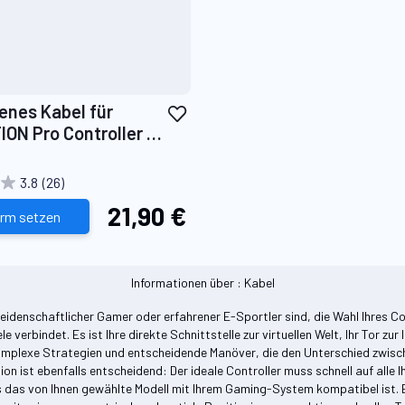
Zur
enes Kabel für
Wunschliste
ON Pro Controller 2
hinzufügen
3.8
(26)
21,90 €
arm setzen
Informationen über : Kabel
leidenschaftlicher Gamer oder erfahrener E-Sportler sind, die Wahl Ihres Co
verbindet. Es ist Ihre direkte Schnittstelle zur virtuellen Welt, Ihr Tor z
mplexe Strategien und entscheidende Manöver, die den Unterschied zwisch
on ist ebenfalls entscheidend: Der ideale Controller muss schnell auf alle Ih
s das von Ihnen gewählte Modell mit Ihrem Gaming-System kompatibel ist. E