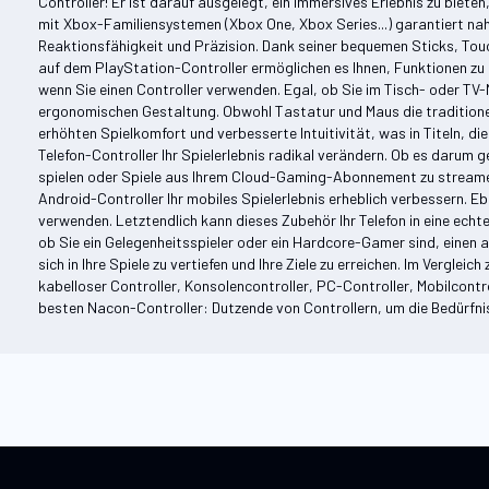
Controller! Er ist darauf ausgelegt, ein immersives Erlebnis zu biet
mit Xbox-Familiensystemen (Xbox One, Xbox Series...) garantiert nah
Reaktionsfähigkeit und Präzision. Dank seiner bequemen Sticks, Tou
auf dem PlayStation-Controller ermöglichen es Ihnen, Funktionen zu n
wenn Sie einen Controller verwenden. Egal, ob Sie im Tisch- oder TV-
ergonomischen Gestaltung. Obwohl Tastatur und Maus die traditionell
erhöhten Spielkomfort und verbesserte Intuitivität, was in Titeln, di
Telefon-Controller Ihr Spielerlebnis radikal verändern. Ob es darum g
spielen oder Spiele aus Ihrem Cloud-Gaming-Abonnement zu streamen,
Android-Controller Ihr mobiles Spielerlebnis erheblich verbessern
verwenden. Letztendlich kann dieses Zubehör Ihr Telefon in eine echt
ob Sie ein Gelegenheitsspieler oder ein Hardcore-Gamer sind, einen al
sich in Ihre Spiele zu vertiefen und Ihre Ziele zu erreichen. Im Vergl
kabelloser Controller, Konsolencontroller, PC-Controller, Mobilcontro
besten Nacon-Controller: Dutzende von Controllern, um die Bedürfnis