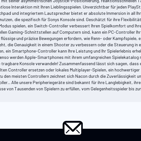
en, mit seiner asymmetrischen Joystick-Positionierung, reaktionsschnellen 
tlose Interaktion mit Ihren Lieblingsspielen. Unverzichtbar für jeden Play
chpad und integriertem Lautsprecher bietet er absolute Immersion in all 
utzen, die spezifisch für Sonys Konsole sind. Geschätzt für ihre Flexibilit
Modus spielen, ein Switch-Controller verbessert Ihren Spielkomfort und Ihre
en Gaming-Schnittstellen auf Computern sind, kann ein PC-Controller Ihren
e flüssige und präzise Bewegungen erfordern, wie Renn- oder Kampfspiele, e
eht, die Genauigkeit in einem Shooter zu verbessern oder die Steuerung in e
 ein Smartphone-Controller kann Ihre Leistung und Ihr Spielerlebnis erhe
. Ebenso werden Apple-Smartphones mit ihrem umfangreichen Spielekatalog 
e tragbare Konsole verwandeln! Zusammenfassend lässt sich sagen, dass ein 
ten Controller ersetzen oder lokales Multiplayer-Spielen, ein hochwertiger 
eich zu den meisten Controllern zeichnet sich Nacon durch die Zuverlässigkei
ller... Alle unsere Peripheriegeräte sind bekannt für ihre Langlebigkeit, ih
se von Tausenden von Spielern zu erfüllen, vom Gelegenheitsspieler bis zum