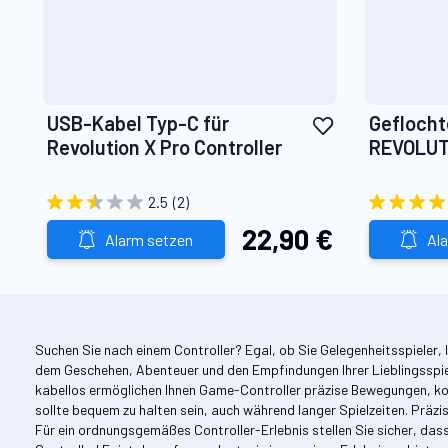
Zur
USB-Kabel Typ-C für
Geflocht
Wunschliste
Revolution X Pro Controller
REVOLUTI
hinzufügen
& 3
2.5
(2)
22,90 €
Alarm setzen
Al
Suchen Sie nach einem Controller? Egal, ob Sie Gelegenheitsspieler, 
dem Geschehen, Abenteuer und den Empfindungen Ihrer Lieblingsspiele 
kabellos ermöglichen Ihnen Game-Controller präzise Bewegungen, ko
sollte bequem zu halten sein, auch während langer Spielzeiten. Präzisi
Für ein ordnungsgemäßes Controller-Erlebnis stellen Sie sicher, das