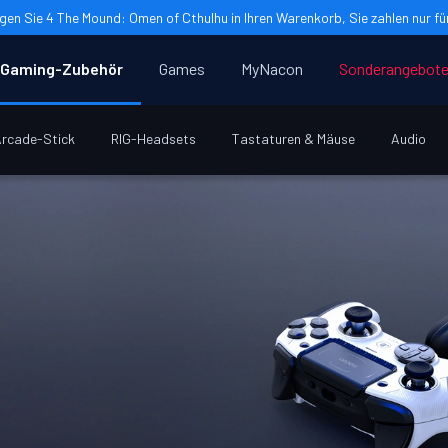
gen Sie 4 The Mound: Omen of Cthulhu in Ihren Warenkorb, Sie zahlen nur für
Gaming-Zubehör
Games
MyNacon
Sonderangebot
rcade-Stick
RIG-Headsets
Tastaturen & Mäuse
Audio