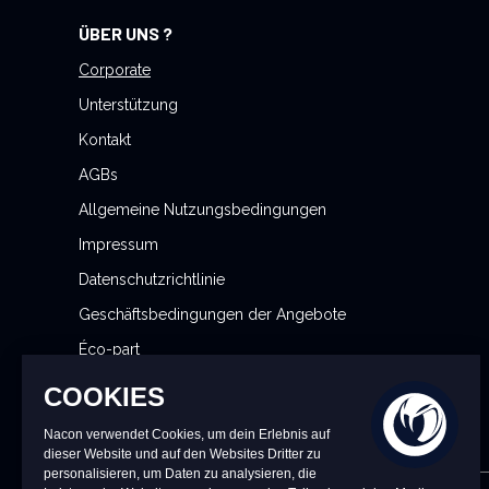
ü
ÜBER UNS ?
r
u
Corporate
n
Unterstützung
s
Kontakt
e
AGBs
r
e
Allgemeine Nutzungsbedingungen
n
Impressum
N
Datenschutzrichtlinie
e
w
Geschäftsbedingungen der Angebote
s
Éco-part
l
Meine Cookie-Einstellungen verwalten
e
t
t
e