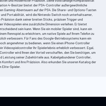
Tasten und modernster Präzision. Seine vollständige Kompatibilität
Station 4-Besitzer bietet der PS4-Controller außergewöhnliche
Ihren Gaming-Abenteuern auf der PS4. Die Share- und Options-Tasten
ät und Portabilität, wird die Nintendo Switch noch unterhaltsamer,
 Präzision dank seiner breiten Sticks, präzisen Trigger und
 Videospielen eine zusätzliche Dimension verleihen. Er bietet
ntscheidend sein kann. Wenn Sie ein mobiler Spieler sind, kann ein
inem Rennspiel zu erleichtern, um native Spiele auf Ihrem Telefon zu
blich verbessern. Für Fans des Google-Betriebssystems kann ein
noch angenehmer zu bedienen, wenn Sie einen iPhone-Controller
Videospielcontroller Ihr Spielerlebnis erheblich verbessert. Egal,
Controller wird Ihnen den Vorteil verschaffen, den Sie benötigen, um
t und Leistung seiner Zubehörteile aus. Kabelgebundener Controller,
ren Komfort und ihre Präzision. Also erkunden Sie unseren Katalog der
 Elite-Spieler.