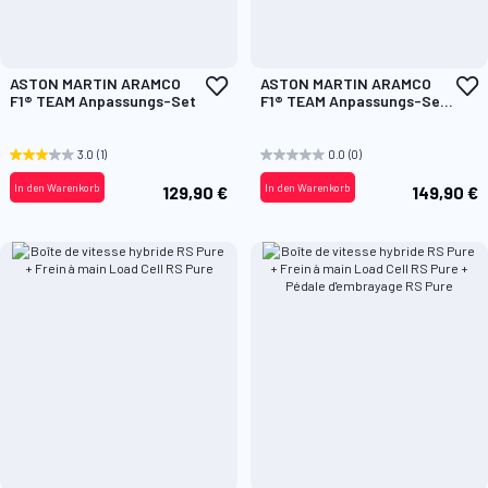
Zur
Z
ASTON MARTIN ARAMCO
ASTON MARTIN ARAMCO
Wunschliste
W
F1® TEAM Anpassungs-Set
F1® TEAM Anpassungs-Set
hinzufügen
h
- Handschuhe inbegriffen
3.0
(1)
0.0
(0)
In den Warenkorb
In den Warenkorb
129,90 €
149,90 €