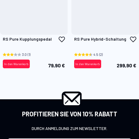
Zur
Z
RS Pure Kupplungspedal
RS Pure Hybrid-Schaltung
Wunschliste
W
hinzufügen
h
3.0
(1)
4.5
(2)
In den Warenkorb
In den Warenkorb
79,90 €
299,90 €
PROFITIEREN SIE VON 10% RABATT
DURCH ANMELDUNG ZUM NEWSLETTER.