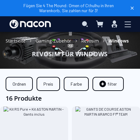
Fügen Sie 4 The Mound: Omen of Cthulhu in Ihren
Warenkorb, Sie zahlen nur für 3!
Mein Warenkorb
Search
Anmelden
Startseite
Gaming-Zubehör
Revosim
Windows
REVOSIM FÜR WINDOWS
Ordnen
Preis
Farbe
filter
16 Produkte