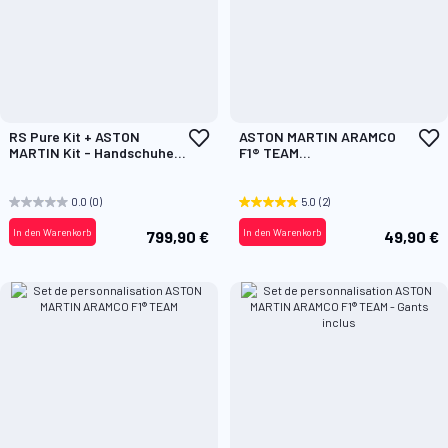
Zur
Z
RS Pure Kit + ASTON
ASTON MARTIN ARAMCO
Wunschliste
W
MARTIN Kit - Handschuhe
F1® TEAM
hinzufügen
h
inbegriffen
RENNHANDSCHUHE
0.0
(0)
5.0
(2)
In den Warenkorb
In den Warenkorb
799,90 €
49,90 €