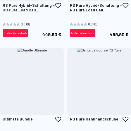
Zur
Z
RS Pure Hybrid-Schaltung +
RS Pure Hybrid-Schaltung +
Wunschliste
W
RS Pure Load Cell
RS Pure Load Cell
hinzufügen
h
Handbremse
Handbremse + RS Pure
Kupplungspedal
0.0
(0)
0.0
(0)
In den Warenkorb
In den Warenkorb
449,90 €
499,90 €
Zur
Z
Ultimate Bundle
RS Pure Rennhandschuhe
Wunschliste
W
hinzufügen
h