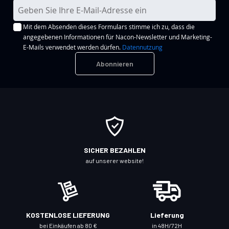
M
e
Mit dem Absenden dieses Formulars stimme ich zu, dass die
l
angegebenen Informationen für Nacon-Newsletter und Marketing-
d
E-Mails verwendet werden dürfen.
Datennutzung
e
Abonnieren
n
S
i
e
s
i
c
SICHER BEZAHLEN
h
auf unserer website!
f
ü
r
u
KOSTENLOSE LIEFERUNG
Lieferung
n
bei Einkäufen ab 80 €
in 48H/72H