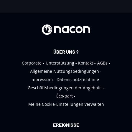
s
e
r
e
n
N
e
ÜBER UNS ?
w
s
Corporate
Unterstützung
Kontakt
AGBs
l
Allgemeine Nutzungsbedingungen
e
Impressum
Datenschutzrichtlinie
t
Geschäftsbedingungen der Angebote
t
Éco-part
e
Meine Cookie-Einstellungen verwalten
r
a
n
EREIGNISSE
: