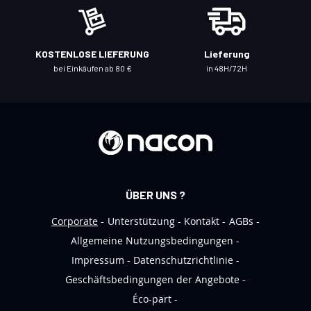
ü
r
u
KOSTENLOSE LIEFERUNG
Lieferung
n
bei Einkäufen ab 80 €
in 48H/72H
s
e
r
e
n
N
e
ÜBER UNS ?
w
s
Corporate
Unterstützung
Kontakt
AGBs
l
Allgemeine Nutzungsbedingungen
e
Impressum
Datenschutzrichtlinie
t
Geschäftsbedingungen der Angebote
t
Éco-part
e