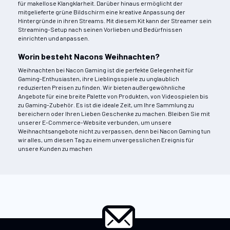
für makellose Klangklarheit. Darüber hinaus ermöglicht der
mitgelieferte grüne Bildschirm eine kreative Anpassung der
Hintergründe in ihren Streams. Mit diesem Kit kann der Streamer sein
Streaming-Setup nach seinen Vorlieben und Bedürfnissen
einrichten und anpassen.
Worin besteht Nacons Weihnachten?
Weihnachten bei Nacon Gaming ist die perfekte Gelegenheit für
Gaming-Enthusiasten, ihre Lieblingsspiele zu unglaublich
reduzierten Preisen zu finden. Wir bieten außergewöhnliche
Angebote für eine breite Palette von Produkten, von Videospielen bis
zu Gaming-Zubehör. Es ist die ideale Zeit, um Ihre Sammlung zu
bereichern oder Ihren Lieben Geschenke zu machen. Bleiben Sie mit
unserer E-Commerce-Website verbunden, um unsere
Weihnachtsangebote nicht zu verpassen, denn bei Nacon Gaming tun
wir alles, um diesen Tag zu einem unvergesslichen Ereignis für
unsere Kunden zu machen