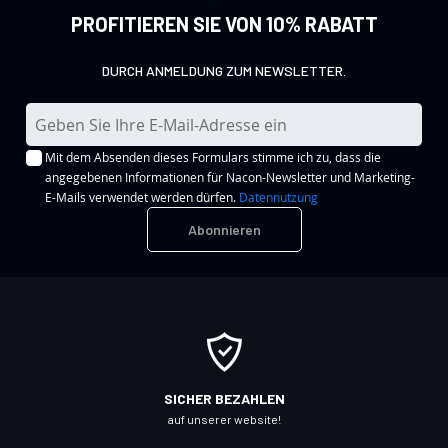
PROFITIEREN SIE VON 10% RABATT
DURCH ANMELDUNG ZUM NEWSLETTER.
M
e
Mit dem Absenden dieses Formulars stimme ich zu, dass die
l
angegebenen Informationen für Nacon-Newsletter und Marketing-
d
E-Mails verwendet werden dürfen.
Datennutzung
e
Abonnieren
n
S
i
e
s
i
c
SICHER BEZAHLEN
h
auf unserer website!
f