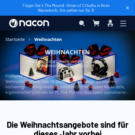
Fügen Sie 4 The Mound: Omen of Cthulhu in Ihren
Warenkorb, Sie zahlen nur für 3!
Mein Warenkorb
Search
Anmelden
Startseite
Weihnachten
WEIHNACHTEN
GESCHENKE FÜR GAMER: UNSERE AUSWAHL AN
WEIHNACHTSGESCHENKIDEEN
Profitieren Sie von außergewöhnlichen Angeboten dank unserer
Weihnachtsangebote, vom 15. Dezember bis 3. Januar, auf unseren
hochwertigen Gaming-Headsets, einschließlich immersiver RIG-Modelle,
ergonomischer Controller für PC, PS4, PS5 und Xbox, sowie spezialisierte
Ausrüstung wie Arcade-Sticks für ein authentisches Spielerlebnis.
Entdecken Sie unsere umfangreiche Palette an Premium-Gaming-
Produkten, die mit verschiedenen Plattformen kompatibel sind und so
außergewöhnliche Gaming-Performance und Qualität gewährleisten
Die Weihnachtsangebote sind für
dieses Jahr vorbei