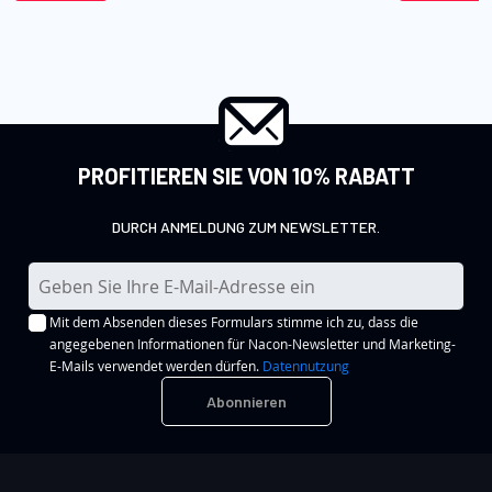
PROFITIEREN SIE VON 10% RABATT
DURCH ANMELDUNG ZUM NEWSLETTER.
M
e
Mit dem Absenden dieses Formulars stimme ich zu, dass die
l
angegebenen Informationen für Nacon-Newsletter und Marketing-
d
E-Mails verwendet werden dürfen.
Datennutzung
e
Abonnieren
n
S
i