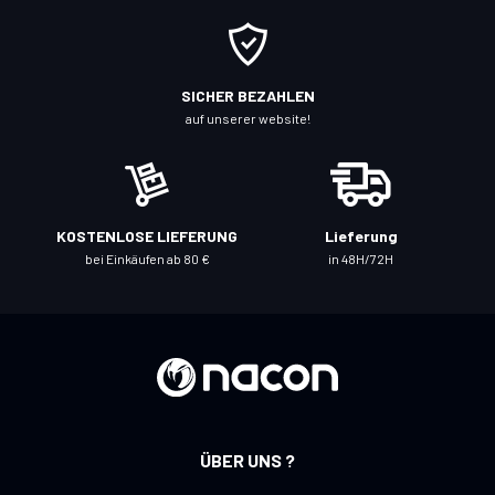
e
s
i
c
SICHER BEZAHLEN
h
auf unserer website!
f
ü
r
u
KOSTENLOSE LIEFERUNG
Lieferung
n
bei Einkäufen ab 80 €
in 48H/72H
s
e
r
e
n
N
e
ÜBER UNS ?
w