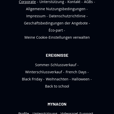
s
Corporate
Unterstützung
Kontakt
AGBs
l
Allgemeine Nutzungsbedingungen
e
Impressum
Datenschutzrichtlinie
t
Geschäftsbedingungen der Angebote
t
Éco-part
e
Meine Cookie-Einstellungen verwalten
r
a
n
EREIGNISSE
:
Sommer-Schlussverkauf
Winterschlussverkauf
French Days
Black Friday
Weihnachten
Halloween
Back to school
MYNACON
Profile
Unterstützung
Videospiel-Support