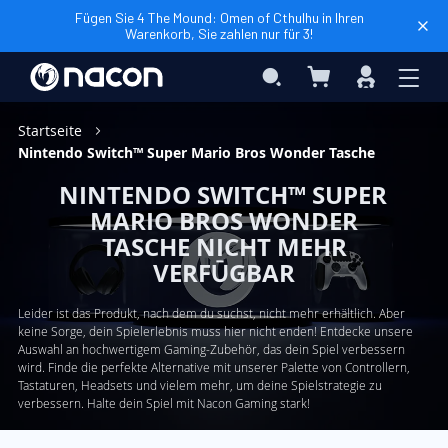
Fügen Sie 4 The Mound: Omen of Cthulhu in Ihren
Warenkorb, Sie zahlen nur für 3!
Mein Warenkorb
Search
Anmelden
Startseite
Nintendo Switch™ Super Mario Bros Wonder Tasche
NINTENDO SWITCH™ SUPER
MARIO BROS WONDER
TASCHE NICHT MEHR
VERFŪGBAR
Leider ist das Produkt, nach dem du suchst, nicht mehr erhältlich. Aber
keine Sorge, dein Spielerlebnis muss hier nicht enden! Entdecke unsere
Auswahl an hochwertigem Gaming-Zubehör, das dein Spiel verbessern
wird. Finde die perfekte Alternative mit unserer Palette von Controllern,
Tastaturen, Headsets und vielem mehr, um deine Spielstrategie zu
verbessern. Halte dein Spiel mit Nacon Gaming stark!