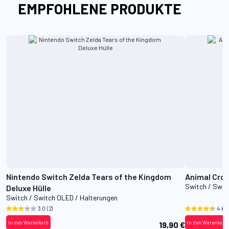
EMPFOHLENE PRODUKTE
Nintendo Switch Zelda Tears of the Kingdom
Animal Cros
Switch / Swit
Deluxe Hülle
Switch / Switch OLED / Halterungen
3.0
(2)
4.6
(
In den Warenkorb
In den Warenkorb
19,90 €