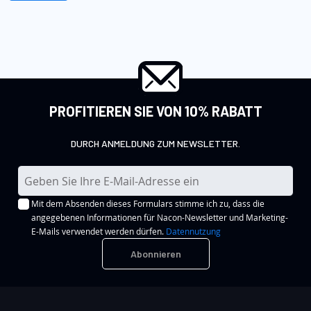
PROFITIEREN SIE VON 10% RABATT
DURCH ANMELDUNG ZUM NEWSLETTER.
M
e
Mit dem Absenden dieses Formulars stimme ich zu, dass die
l
angegebenen Informationen für Nacon-Newsletter und Marketing-
d
E-Mails verwendet werden dürfen.
Datennutzung
e
Abonnieren
n
S
i