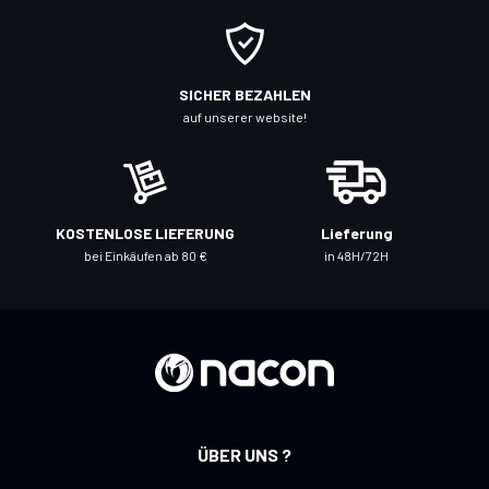
e
s
i
c
SICHER BEZAHLEN
h
auf unserer website!
f
ü
r
u
KOSTENLOSE LIEFERUNG
Lieferung
n
bei Einkäufen ab 80 €
in 48H/72H
s
e
r
e
n
N
e
ÜBER UNS ?
w