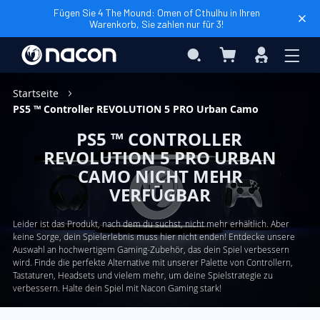
Fügen Sie 4 The Mound: Omen of Cthulhu in Ihren
Warenkorb, Sie zahlen nur für 3!
Mein Warenkorb
Search
Anmelden
Startseite
PS5 ™ Controller REVOLUTION 5 PRO Urban Camo
PS5 ™ CONTROLLER
REVOLUTION 5 PRO URBAN
CAMO NICHT MEHR
VERFŪGBAR
Leider ist das Produkt, nach dem du suchst, nicht mehr erhältlich. Aber
keine Sorge, dein Spielerlebnis muss hier nicht enden! Entdecke unsere
Auswahl an hochwertigem Gaming-Zubehör, das dein Spiel verbessern
wird. Finde die perfekte Alternative mit unserer Palette von Controllern,
Tastaturen, Headsets und vielem mehr, um deine Spielstrategie zu
verbessern. Halte dein Spiel mit Nacon Gaming stark!