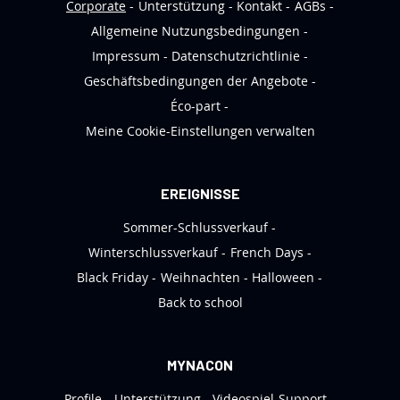
s
Corporate
Unterstützung
Kontakt
AGBs
l
Allgemeine Nutzungsbedingungen
e
Impressum
Datenschutzrichtlinie
t
Geschäftsbedingungen der Angebote
t
Éco-part
e
Meine Cookie-Einstellungen verwalten
r
a
n
EREIGNISSE
:
Sommer-Schlussverkauf
Winterschlussverkauf
French Days
Black Friday
Weihnachten
Halloween
Back to school
MYNACON
Profile
Unterstützung
Videospiel-Support