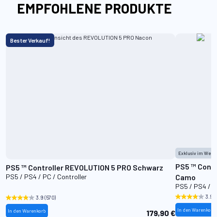
EMPFOHLENE PRODUKTE
Bester Verkauf!
Exklusiv im Web
PS5 ™ Controller REVOLUTION 5 PRO Forest
PS5 ™ Controller REVOLUTION 5 PRO Schwarz
PS5 / PS4 / PC / Controller
Camo
PS5 / PS4 / P
3.9
(
3.9
(570)
In den Warenkorb
In den Warenkorb
179,90 €