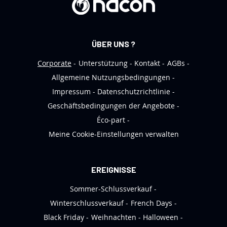
n
N
e
ÜBER UNS ?
w
s
Corporate
Unterstützung
Kontakt
AGBs
l
Allgemeine Nutzungsbedingungen
e
Impressum
Datenschutzrichtlinie
t
Geschäftsbedingungen der Angebote
t
Éco-part
e
Meine Cookie-Einstellungen verwalten
r
a
n
EREIGNISSE
:
Sommer-Schlussverkauf
Winterschlussverkauf
French Days
Black Friday
Weihnachten
Halloween