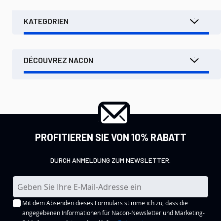
KATEGORIEN
DÉCOUVREZ NACON
PROFITIEREN SIE VON 10% RABATT
DURCH ANMELDUNG ZUM NEWSLETTER.
M
e
Mit dem Absenden dieses Formulars stimme ich zu, dass die
l
angegebenen Informationen für Nacon-Newsletter und Marketing-
d