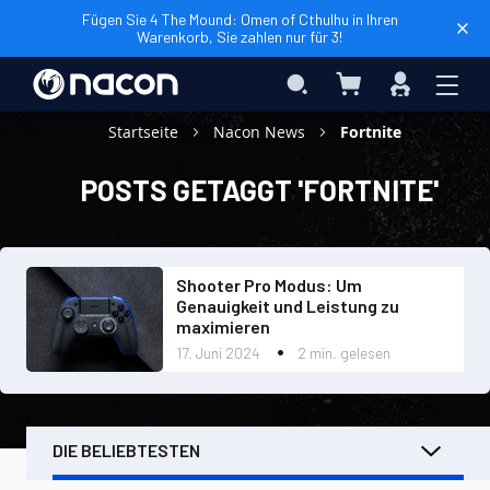
Fügen Sie 4 The Mound: Omen of Cthulhu in Ihren
Warenkorb, Sie zahlen nur für 3!
Mein Warenkorb
Search
Anmelden
Startseite
Nacon News
Fortnite
POSTS GETAGGT 'FORTNITE'
Shooter Pro Modus: Um
Genauigkeit und Leistung zu
maximieren
17. Juni 2024
2 min. gelesen
DIE BELIEBTESTEN