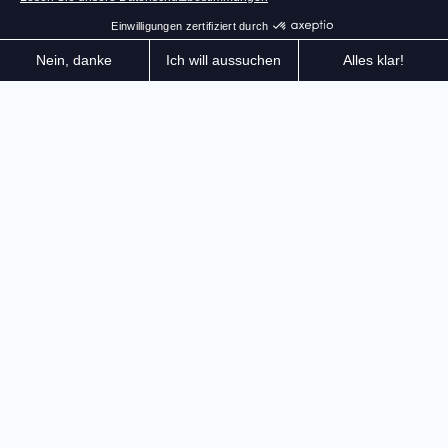
Erstelle und leite das Restaurant deiner Träume!
Rezepte, Einkäufe, Dekoration, Personal, Ausstattung,
Kunden... und vergiss nicht die Küche! Erlebe das
gesamte Leben eines Restaurantbesitzers und erhalte
deine Auszeichnungen im Michelin-Führer. Wähle und
personalisiere Dutzende von Küchenelementen
(Herdplatten, Küchenmaschinen, Öfen...), um die
Küche deiner Träume zu gestalten! Bevor du hinter
den Herd trittst, organisiere dein Team und manage
deine Lieferanten, um außergewöhnliche Zutaten zu
erhalten, die selbst die größten Feinschmecker
beeindrucken. Überwache deine Finanzen und plane