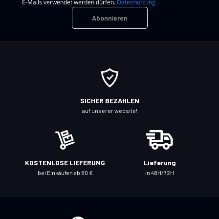
E-Mails verwendet werden dürfen.
Datennutzung
e
Abonnieren
n
S
i
e
s
i
c
SICHER BEZAHLEN
h
auf unserer website!
f
ü
r
u
KOSTENLOSE LIEFERUNG
Lieferung
n
bei Einkäufen ab 80 €
in 48H/72H
s
e
r
e