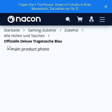
Fügen Sie 4 The Mound: Omen of Cthulhu in Ihren
Warenkorb, Sie zahlen nur für 3!
Mein Warenkorb
Search
Anmelden
In den Warenkorb
Startseite
Gaming-Zubehör
Zubehör
Alle Hüllen und Taschen
Offizielle Deluxe Tragetasche Blau
Zum
Ende
der
Bildgalerie
springen