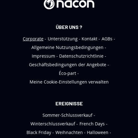
n
N
e
ÜBER UNS ?
w
s
Corporate
Unterstützung
Kontakt
AGBs
l
Allgemeine Nutzungsbedingungen
e
Impressum
Datenschutzrichtlinie
t
Geschäftsbedingungen der Angebote
t
Éco-part
e
Meine Cookie-Einstellungen verwalten
r
a
n
EREIGNISSE
:
Sommer-Schlussverkauf
Winterschlussverkauf
French Days
Black Friday
Weihnachten
Halloween