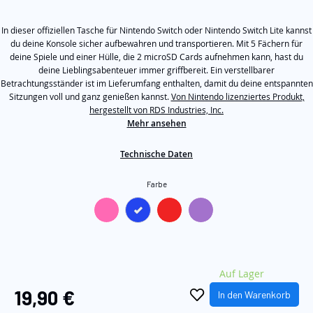
5
springen
Sternen,
In dieser offiziellen Tasche für Nintendo Switch oder Nintendo Switch Lite kannst
Durchschnittswert
der
du deine Konsole sicher aufbewahren und transportieren. Mit 5 Fächern für
Bewertung.
deine Spiele und einer Hülle, die 2 microSD Cards aufnehmen kann, hast du
Read
deine Lieblingsabenteuer immer griffbereit. Ein verstellbarer
2
Betrachtungsständer ist im Lieferumfang enthalten, damit du deine entspannten
Reviews.
Sitzungen voll und ganz genießen kannst.
Von Nintendo lizenziertes Produkt,
Link
auf
hergestellt von RDS Industries, Inc.
derselben
Mehr ansehen
Seite.
Technische Daten
Farbe
Auf Lager
19,90 €
In den Warenkorb