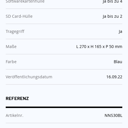
:
Softwarekartenhülle
Ja bis zu 4
:
SD Card-Hülle
Ja bis zu 2
:
Tragegriff
Ja
:
Maße
L 270 x H 165 x P 50 mm
:
Farbe
Blau
:
Veröffentlichungsdatum
16.09.22
REFERENZ
:
Artikelnr.
NNS30BL