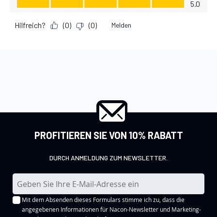
PROFITIEREN SIE VON 10% RABATT
DURCH ANMELDUNG ZUM NEWSLETTER.
M
e
Mit dem Absenden dieses Formulars stimme ich zu, dass die
l
angegebenen Informationen für Nacon-Newsletter und Marketing-
d