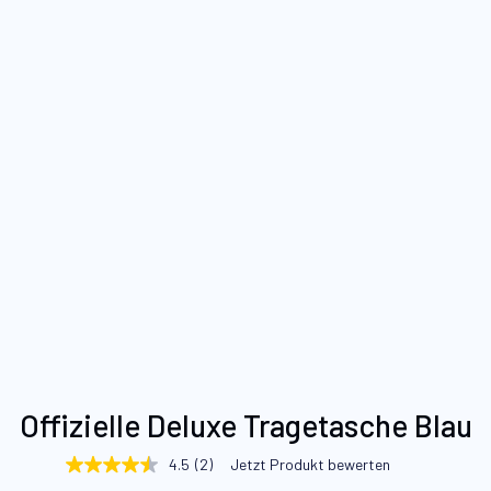
Zum
Offizielle Deluxe Tragetasche Blau
Anfang
der
4.5
(2)
Jetzt Produkt bewerten
4.5
Bildgalerie
von