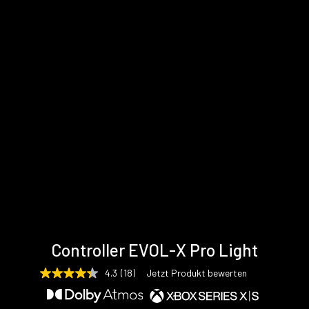
Technische
Unterstützung
Gallerie
Controller EVOL-X Pro Light
Daten
& Downloads
4.3
(18)
Jetzt Produkt bewerten
4.3
von
5