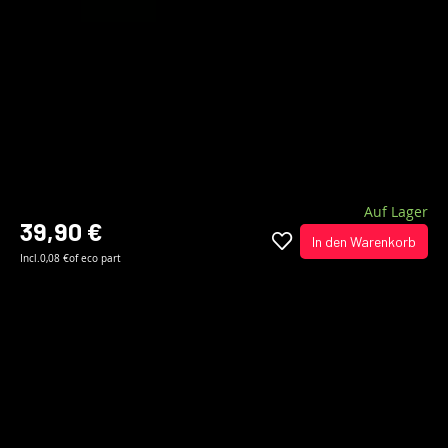
Auf Lager
39,90 €
In den Warenkorb
Incl.
0,08 €
of eco part