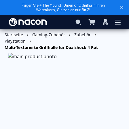
Fügen Sie 4 The Mound: Omen of Cthulhu in Ihren
Warenkorb, Sie zahlen nur für 3!
Mein Warenkorb
Search
Anmelden
In den Warenkorb
Startseite
Gaming-Zubehör
Zubehör
Playstation
Multi-Texturierte Griffhülle für Dualshock 4 Rot
Zum
Ende
der
Bildgalerie
springen