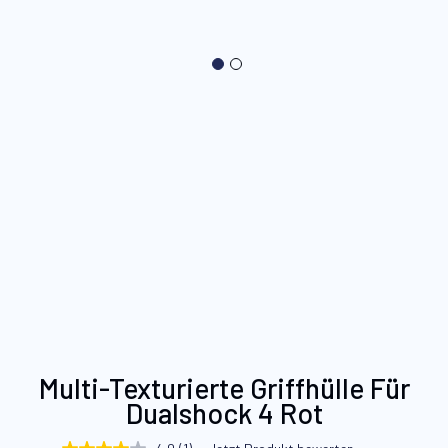
Zum
Multi-Texturierte Griffhülle Für
Anfang
Dualshock 4 Rot
der
Bildgalerie