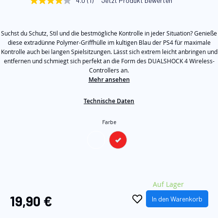
4.0
(1)
Jetzt Produkt bewerten
4.0
springen
von
5
Sternen,
Suchst du Schutz, Stil und die bestmögliche Kontrolle in jeder Situation? Genieße
Durchschnittswert
der
diese extradünne Polymer-Griffhülle im kultigen Blau der PS4 für maximale
Bewertung.
Kontrolle auch bei langen Spielsitzungen. Lässt sich extrem leicht anbringen und
Read
entfernen und schmiegt sich perfekt an die Form des DUALSHOCK 4 Wireless-
a
Controllers an.
Review.
Mehr ansehen
Link
auf
derselben
Technische Daten
Seite.
Farbe
Auf Lager
19,90 €
In den Warenkorb