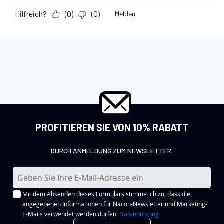
PROFITIEREN SIE VON 10% RABATT
DURCH ANMELDUNG ZUM NEWSLETTER.
M
e
Mit dem Absenden dieses Formulars stimme ich zu, dass die
l
angegebenen Informationen für Nacon-Newsletter und Marketing-
d
E-Mails verwendet werden dürfen.
Datennutzung
e