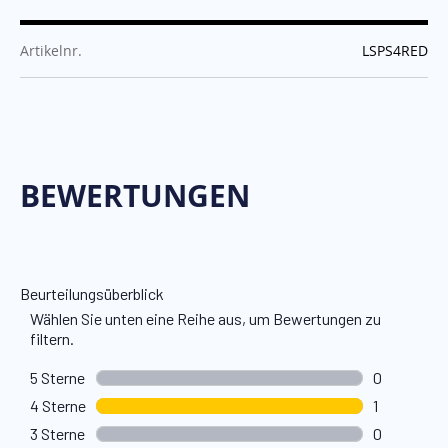
:
Artikelnr.
LSPS4RED