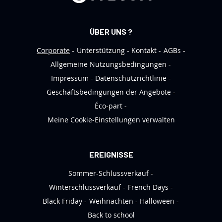
N
e
ÜBER UNS ?
w
s
Corporate
Unterstützung
Kontakt
AGBs
l
Allgemeine Nutzungsbedingungen
e
Impressum
Datenschutzrichtlinie
t
Geschäftsbedingungen der Angebote
t
Éco-part
e
Meine Cookie-Einstellungen verwalten
r
a
n
EREIGNISSE
:
Sommer-Schlussverkauf
Winterschlussverkauf
French Days
Black Friday
Weihnachten
Halloween
Back to school