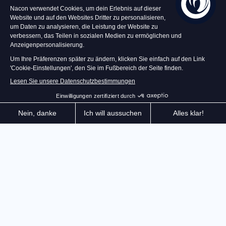
Egal, ob ihr ein ehrgeiziger Wettkämpfer oder ein
Adrenalinliebhaber seid – die Revosim-Handschuhe
sind die ideale Wahl für ein flüssiges, präzises und
komfortables Fahrerlebnis.