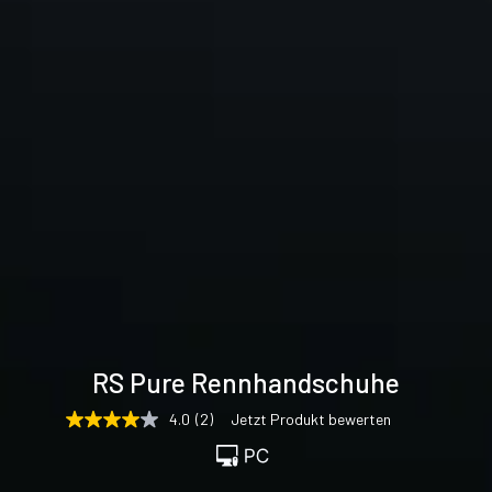
Technische
RS Pure Rennhandschuhe
Daten
4.0
(2)
Jetzt Produkt bewerten
4.0
von
5
Sternen,