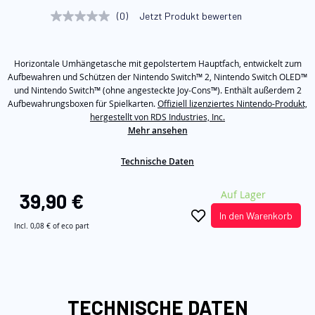
Bildgalerie
(0)
Jetzt Produkt bewerten
Kein
springen
Beurteilungswert
Link
auf
Horizontale Umhängetasche mit gepolstertem Hauptfach, entwickelt zum
derselben
Seite.
Aufbewahren und Schützen der Nintendo Switch™ 2, Nintendo Switch OLED™
und Nintendo Switch™ (ohne angesteckte Joy-Cons™). Enthält außerdem 2
Aufbewahrungsboxen für Spielkarten.
Offiziell lizenziertes Nintendo-Produkt,
hergestellt von RDS Industries, Inc.
Mehr ansehen
Technische Daten
Auf Lager
39,90 €
In den Warenkorb
Incl.
0,08 €
of eco part
TECHNISCHE DATEN