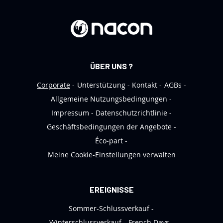
r
e
n
N
e
ÜBER UNS ?
w
s
Corporate
Unterstützung
Kontakt
AGBs
l
Allgemeine Nutzungsbedingungen
e
Impressum
Datenschutzrichtlinie
t
Geschäftsbedingungen der Angebote
t
Éco-part
e
Meine Cookie-Einstellungen verwalten
r
a
n
EREIGNISSE
:
Sommer-Schlussverkauf
Winterschlussverkauf
French Days