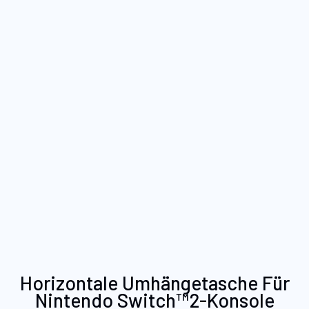
Zum
Horizontale Umhängetasche Für
Anfang
Nintendo Switch™2-Konsole
der