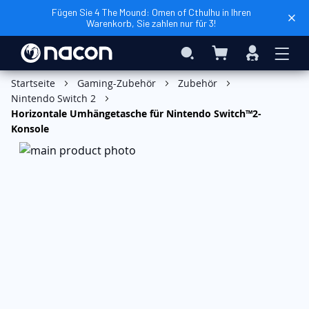
Fügen Sie 4 The Mound: Omen of Cthulhu in Ihren
Warenkorb, Sie zahlen nur für 3!
Mein Warenkorb
Search
Anmelden
In den Warenkorb
Startseite
Gaming-Zubehör
Zubehör
Nintendo Switch 2
Horizontale Umhängetasche für Nintendo Switch™2-
Konsole
Zum
Ende
der
Bildgalerie
springen