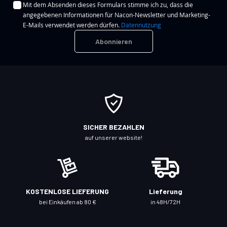
Mit dem Absenden dieses Formulars stimme ich zu, dass die
l
angegebenen Informationen für Nacon-Newsletter und Marketing-
d
E-Mails verwendet werden dürfen.
Datennutzung
e
Abonnieren
n
S
i
e
s
i
c
SICHER BEZAHLEN
h
auf unserer website!
f
ü
r
u
KOSTENLOSE LIEFERUNG
Lieferung
n
bei Einkäufen ab 80 €
in 48H/72H
s
e