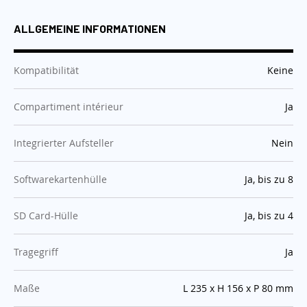
ALLGEMEINE INFORMATIONEN
:
Kompatibilität
Keine
:
Compartiment intérieur
Ja
:
Integrierter Aufsteller
Nein
:
Softwarekartenhülle
Ja, bis zu 8
:
SD Card-Hülle
Ja, bis zu 4
:
Tragegriff
Ja
:
Maße
L 235 x H 156 x P 80 mm